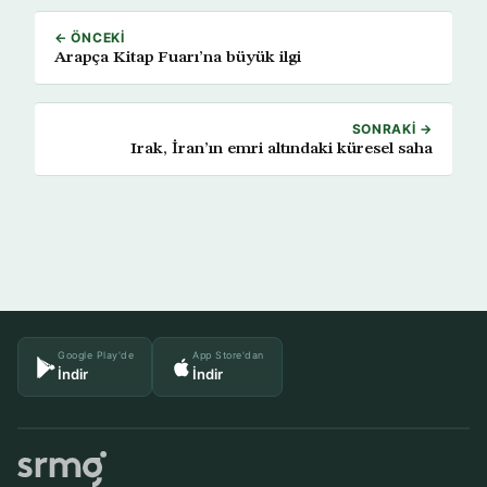
← ÖNCEKI
Arapça Kitap Fuarı’na büyük ilgi
SONRAKI →
Irak, İran’ın emri altındaki küresel saha
Google Play'de
App Store'dan
İndir
İndir