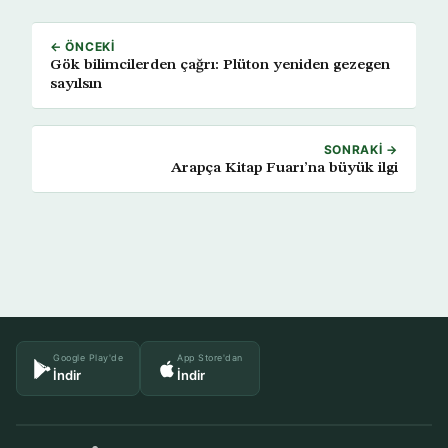
← ÖNCEKI
Gök bilimcilerden çağrı: Plüton yeniden gezegen
sayılsın
SONRAKI →
Arapça Kitap Fuarı’na büyük ilgi
Google Play'de
App Store'dan
İndir
İndir