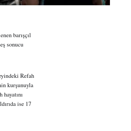
lenen barışçıl
teş sonucu
neyindeki Refah
inin kurşunuyla
h hayatını
ldırıda ise 17