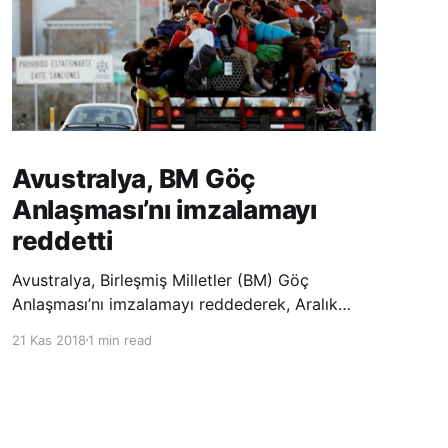
Avustralya, BM Göç
Anlaşması’nı imzalamayı
reddetti
Avustralya, Birleşmiş Milletler (BM) Göç
Anlaşması’nı imzalamayı reddederek, Aralık
ayında Fas’ta düzenlenecek olan uluslararası
21 Kas 2018
1 min read
konferansta BM üyesi ülkeler tarafından
imzalanması beklenen Küresel Göç
Sözleşmesi’ne katılmayacağını açıklayan
ülkelerin yer aldığı uzun listeye dahil oldu.