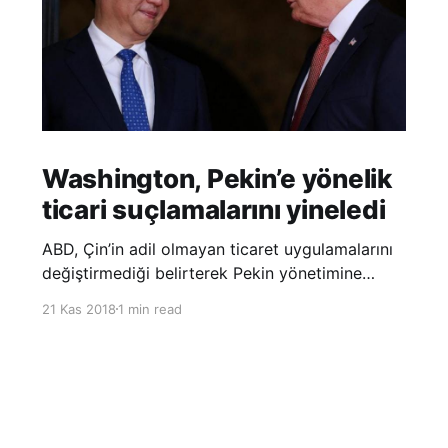
Washington, Pekin’e yönelik
ticari suçlamalarını yineledi
ABD, Çin’in adil olmayan ticaret uygulamalarını
değiştirmediği belirterek Pekin yönetimine
yönelik suçlamalarını yineledi. ABD Ticaret
21 Kas 2018
1 min read
Temsilciliği’nin Çin’in fikri mülkiyet ve teknoloji
transfer politikalarına dair hazırladığı ‘Section
301’ adlı soruşturma raporunun güncellenmiş
halinde