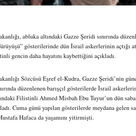
Bakanlığı, abluka altındaki Gazze Şeridi sınırında düzen
üyüşü” gösterilerinde dün İsrail askerlerinin açtığı a
tinli gencin daha hayatını kaybettiğini açıkladı.
Bakanlığı Sözcüsü Eşref el-Kudra, Gazze Şeridi’nin gü
nırında düzenlenen barışçıl gösterilerde İsrail askerler
ındaki Filistinli Ahmed Misbah Ebu Tuyur’un dün saba
kladı. Cuma günü yapılan gösterilerde meydana gelen sa
Mustafa Hafaca da yaşamını yitirmişti.