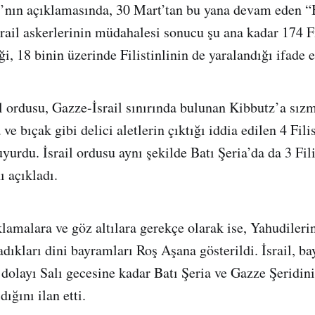
ı’nın açıklamasında, 30 Mart’tan bu yana devam eden
ail askerlerinin müdahalesi sonucu şu ana kadar 174 Fi
ği, 18 binin üzerinde Filistinlinin de yaralandığı ifade e
l ordusu, Gazze-İsrail sınırında bulunan Kibbutz’a sızm
 ve bıçak gibi delici aletlerin çıktığı iddia edilen 4 Fili
yurdu. İsrail ordusu aynı şekilde Batı Şeria’da da 3 Fili
ı açıkladı.
lamalara ve göz altılara gerekçe olarak ise, Yahudileri
adıkları dini bayramları Roş Aşana gösterildi. İsrail, b
dolayı Salı gecesine kadar Batı Şeria ve Gazze Şeridin
dığını ilan etti.