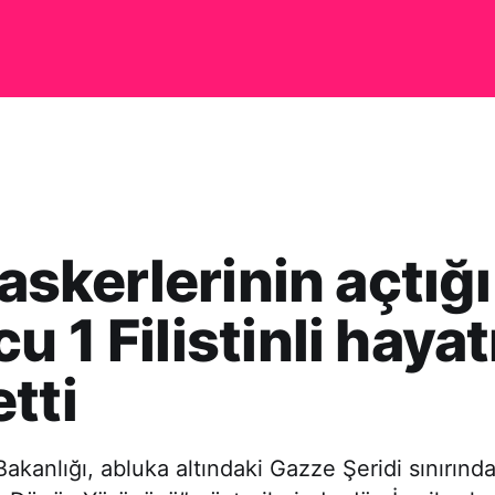
 askerlerinin açtığ
u 1 Filistinli hayat
tti
k Bakanlığı, abluka altındaki Gazze Şeridi sınırı