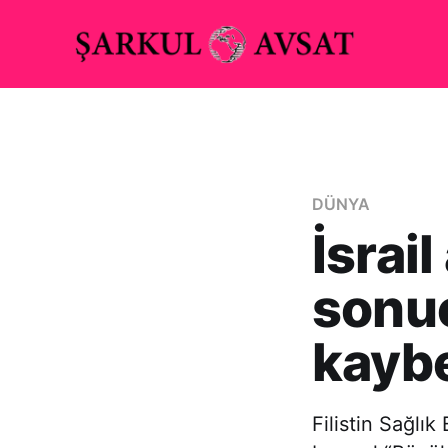
DÜNYA
İsrail
sonuc
kaybe
Filistin Sağlı