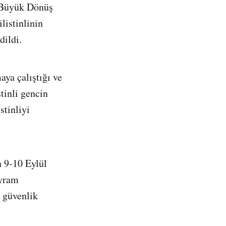
 “Büyük Dönüş
listinlinin
dildi.
aya çalıştığı ve
stinli gencin
stinliyi
n 9-10 Eylül
ayram
i güvenlik