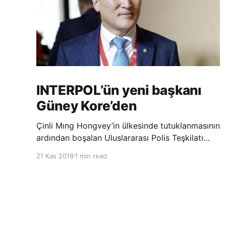
INTERPOL’ün yeni başkanı
Güney Kore’den
Çinli Mıng Hongvey’in ülkesinde tutuklanmasının
ardından boşalan Uluslararası Polis Teşkilatı
(INTERPOL) Başkanlığına Güney Koreli Kim
21 Kas 2018
1 min read
Jong Yang seçildi. INTERPOL Genel Kurulu’nun
Dubai’deki toplantısında yapılan seçimde,
oyların 3’te 2’sini kazanan Kim, teşkilatın yeni