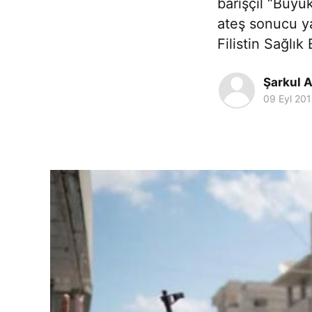
barışçıl “Büyü
ateş sonucu yar
Filistin Sağlı
Şarkul A
09 Eyl 20