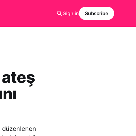
Sign in
Subscribe
ı ateş
ını
nda düzenlenen