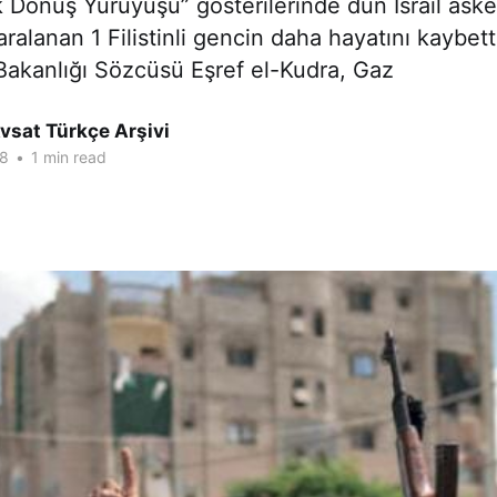
k Dönüş Yürüyüşü” gösterilerinde dün İsrail asker
alanan 1 Filistinli gencin daha hayatını kaybetti
k Bakanlığı Sözcüsü Eşref el-Kudra, Gaz
vsat Türkçe Arşivi
18
•
1 min read