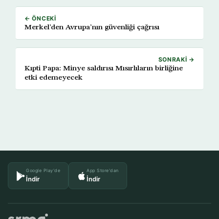
← ÖNCEKI
Merkel’den Avrupa’nın güvenliği çağrısı
SONRAKI →
Kıpti Papa: Minye saldırısı Mısırlıların birliğine
etki edemeyecek
Google Play'de
App Store'dan
İndir
İndir