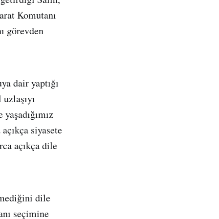
barat Komutanı
nı görevden
ya dair yaptığı
 uzlaşıyı
e yaşadığımız
 açıkça siyasete
rca açıkça dile
mediğini dile
anı seçimine