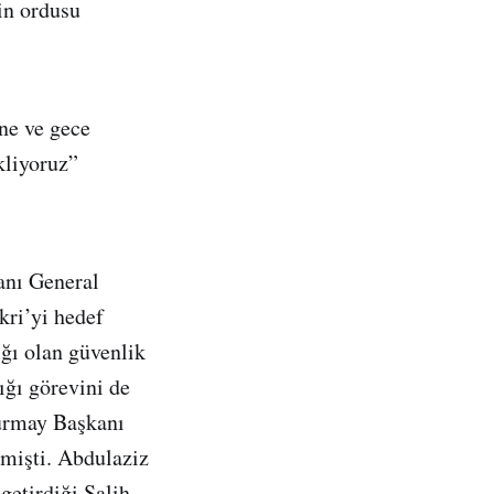
in ordusu
ne ve gece
kliyoruz”
anı General
kri’yi hedef
ığı olan güvenlik
ığı görevini de
kurmay Başkanı
mişti. Abdulaziz
etirdiği Salih,