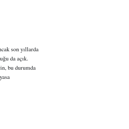
ncak son yıllarda
uğu da açık.
rin, bu durumda
ayasa
.