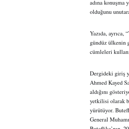
adına konuşma ye
olduğunu unutar
Yazıda, ayrıca, 
gündüz ülkenin g
cümleleri kullanı
Dergideki giriş 
Ahmed Kayed Sali
aldığını gösteri
yetkilisi olarak
yürütüyor. Butef
General Muhamme
Buteflika’nın, 2