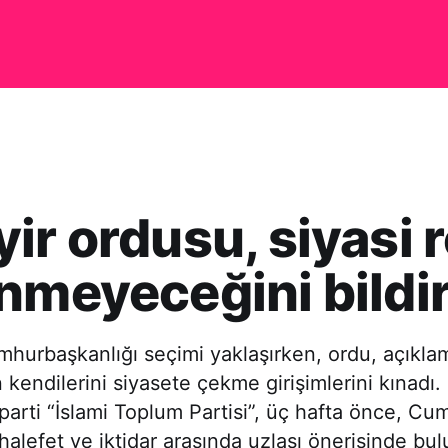
ir ordusu, siyasi r
nmeyeceğini bildir
hurbaşkanlığı seçimi yaklaşırken, ordu, açıkla
n kendilerini siyasete çekme girişimlerini kınadı
parti “İslami Toplum Partisi”, üç hafta önce, Cu
halefet ve iktidar arasında uzlaşı önerisinde bul