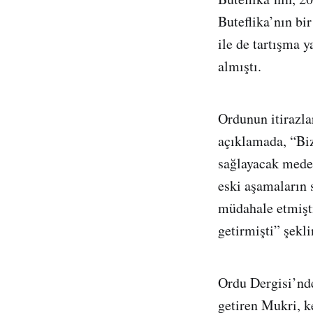
Buteflika’nın bi
ile de tartışma 
almıştı.
Ordunun itirazla
açıklamada, “Biz
sağlayacak mede
eski aşamaların 
müdahale etmişti
getirmişti” şekl
Ordu Dergisi’nde
getiren Mukri, 