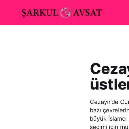
Cezay
üstle
Cezayir’de Cum
bazı çevreleri
büyük İslamcı 
seçimi için mu