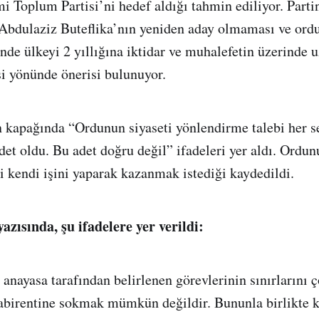
mi Toplum Partisi’ni hedef aldığı tahmin ediliyor. Parti
bdulaziz Buteflika’nın yeniden aday olmaması ve ord
nde ülkeyi 2 yıllığına iktidar ve muhalefetin üzerinde u
i yönünde önerisi bulunuyor.
n kapağında “Ordunun siyaseti yönlendirme talebi her
det oldu. Bu adet doğru değil” ifadeleri yer aldı. Ordun
i kendi işini yaparak kazanmak istediği kaydedildi.
yazısında, şu ifadelere yer verildi:
anayasa tarafından belirlenen görevlerinin sınırlarını ço
abirentine sokmak mümkün değildir. Bununla birlikte 