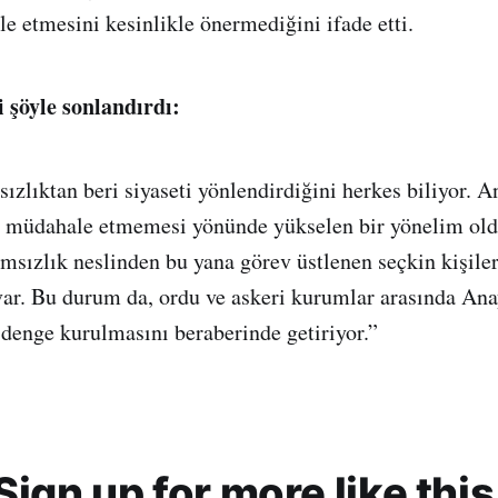
 etmesini kesinlikle önermediğini ifade etti.
i şöyle sonlandırdı:
zlıktan beri siyaseti yönlendirdiğini herkes biliyor. A
e müdahale etmemesi yönünde yükselen bir yönelim old
msızlık neslinden bu yana görev üstlenen seçkin kişile
var. Bu durum da, ordu ve askeri kurumlar arasında An
 denge kurulmasını beraberinde getiriyor.”
Sign up for more like this