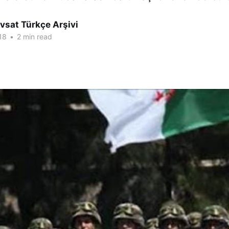
vsat Türkçe Arşivi
18
•
2 min read