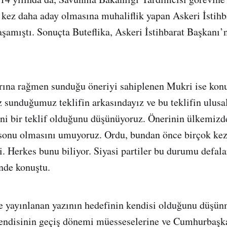
r kez daha aday olmasına muhaliflik yapan Askeri İstih
yaşamıştı. Sonuçta Buteflika, Askeri İstihbarat Başkanı’
rına rağmen sunduğu öneriyi sahiplenen Mukri ise konu
 sunduğumuz teklifin arkasındayız ve bu teklifin ulusal
ni bir teklif olduğunu düşünüyoruz. Önerinin ülkemizd
sonu olmasını umuyoruz. Ordu, bundan önce birçok kez
. Herkes bunu biliyor. Siyasi partiler bu durumu defala
inde konuştu.
 yayınlanan yazının hedefinin kendisi olduğunu düşün
kendisinin geçiş dönemi müesseselerine ve Cumhurbaşk