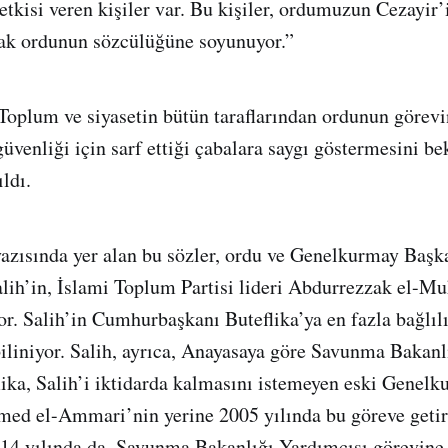
tkisi veren kişiler var. Bu kişiler, ordumuzun Cezayir’
ak ordunun sözcülüğüne soyunuyor.”
“Toplum ve siyasetin bütün taraflarından ordunun görevi
üvenliği için sarf ettiği çabalara saygı göstermesini be
ldı.
yazısında yer alan bu sözler, ordu ve Genelkurmay Başk
h’in, İslami Toplum Partisi lideri Abdurrezzak el-Mu
yor. Salih’in Cumhurbaşkanı Buteflika’ya en fazla bağlıl
 biliniyor. Salih, ayrıca, Anayasaya göre Savunma Bakanl
lika, Salih’i iktidarda kalmasını istemeyen eski Genel
d el-Ammari’nin yerine 2005 yılında bu göreve getir
014 yılında da, Savunma Bakanlığı Yardımcısı görevine g