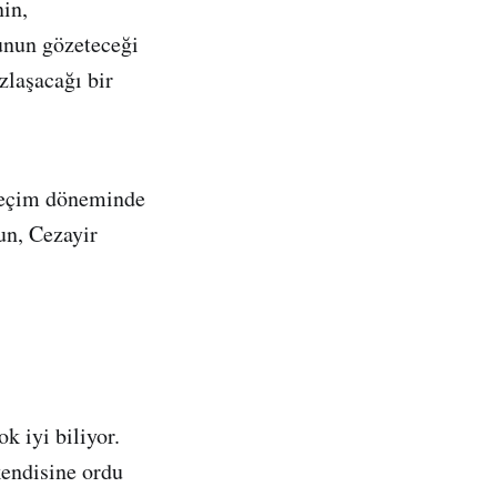
nin,
unun gözeteceği
zlaşacağı bir
 seçim döneminde
un, Cezayir
k iyi biliyor.
kendisine ordu