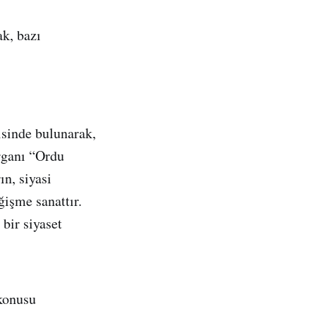
k, bazı
,
isinde bulunarak,
rganı “Ordu
ın, siyasi
ğişme sanattır.
 bir siyaset
 konusu