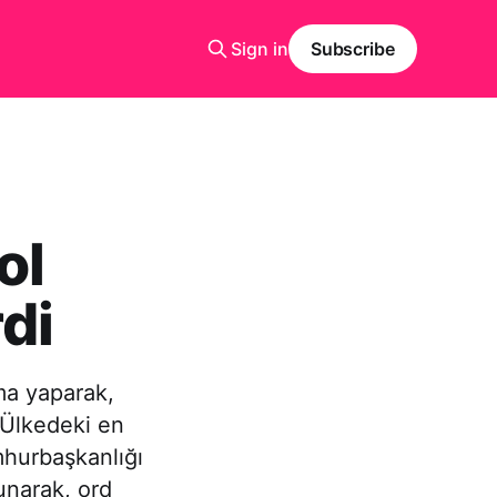
Sign in
Subscribe
ol
di
ma yaparak,
. Ülkedeki en
mhurbaşkanlığı
unarak, ord