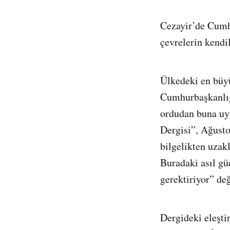
Cezayir’de Cumhu
çevrelerin kendil
Ülkedeki en büyü
Cumhurbaşkanlığı
ordudan buna uy
Dergisi”, Ağusto
bilgelikten uzakl
Buradaki asıl güç
gerektiriyor” de
Dergideki eleşti