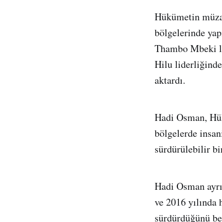
Hükümetin müzak
bölgelerinde yap
Thambo Mbeki li
Hilu liderliğind
aktardı.
Hadi Osman, Hük
bölgelerde insan
sürdürülebilir b
Hadi Osman ayrı
ve 2016 yılında h
sürdürdüğünü bel