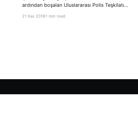
ardından boşalan Uluslararası Polis Teşkilatı
(INTERPOL) Başkanlığına Güney Koreli Kim
21 Kas 2018
1 min read
Jong Yang seçildi. INTERPOL Genel Kurulu’nun
Dubai’deki toplantısında yapılan seçimde,
oyların 3’te 2’sini kazanan Kim, teşkilatın yeni
Şarkul Avsat Türkçe Arşivi
© 2026