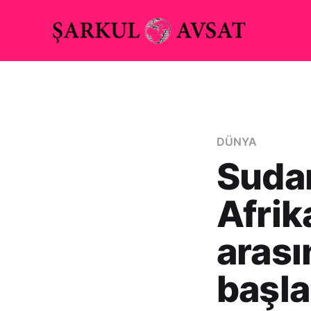
DÜNYA
Suda
Afri
arası
başla