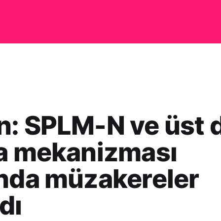
n: SPLM-N ve üst 
ka mekanizması
nda müzakereler
dı