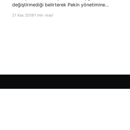
değiştirmediği belirterek Pekin yönetimine
yönelik suçlamalarını yineledi. ABD Ticaret
21 Kas 2018
1 min read
Temsilciliği’nin Çin’in fikri mülkiyet ve teknoloji
transfer politikalarına dair hazırladığı ‘Section
301’ adlı soruşturma raporunun güncellenmiş
halinde
Sign up