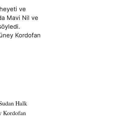
heyeti ve
a Mavi Nil ve
söyledi.
Güney Kordofan
 Sudan Halk
y Kordofan