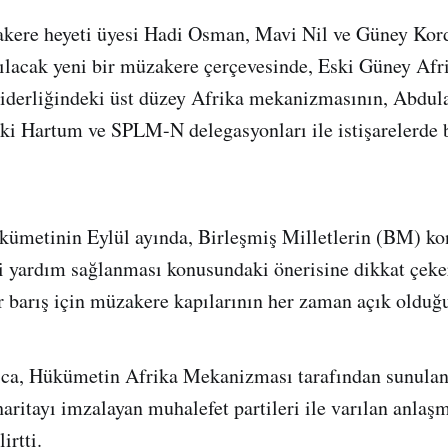
ere heyeti üyesi Hadi Osman, Mavi Nil ve Güney Kor
ılacak yeni bir müzakere çerçevesinde, Eski Güney Afr
derliğindeki üst düzey Afrika mekanizmasının, Abdul
eki Hartum ve SPLM-N delegasyonları ile istişarelerde
ümetinin Eylül ayında, Birleşmiş Milletlerin (BM) kon
i yardım sağlanması konusundaki önerisine dikkat çeke
ir barış için müzakere kapılarının her zaman açık olduğ
ca, Hükümetin Afrika Mekanizması tarafından sunulan 
aritayı imzalayan muhalefet partileri ile varılan anlaşm
irtti.