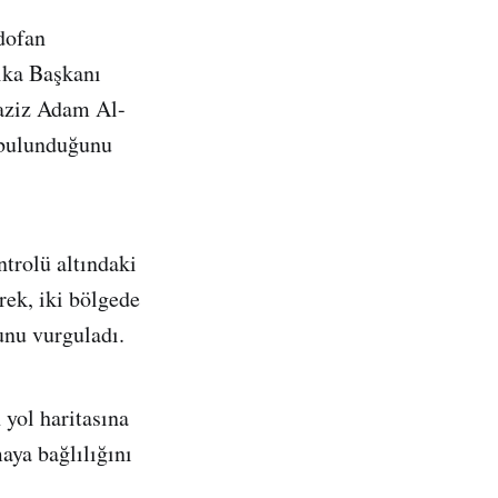
dofan
ika Başkanı
aziz Adam Al-
 bulunduğunu
trolü altındaki
rek, iki bölgede
unu vurguladı.
yol haritasına
aya bağlılığını