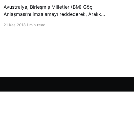
Avustralya, Birleşmiş Milletler (BM) Göç
Anlaşması’nı imzalamayı reddederek, Aralık
ayında Fas’ta düzenlenecek olan uluslararası
21 Kas 2018
1 min read
konferansta BM üyesi ülkeler tarafından
imzalanması beklenen Küresel Göç
Sözleşmesi’ne katılmayacağını açıklayan
ülkelerin yer aldığı uzun listeye dahil oldu.
Powered by Ghost