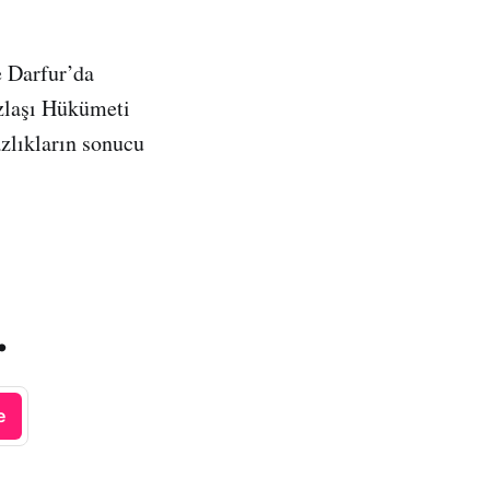
e Darfur’da
Uzlaşı Hükümeti
zlıkların sonucu
.
e