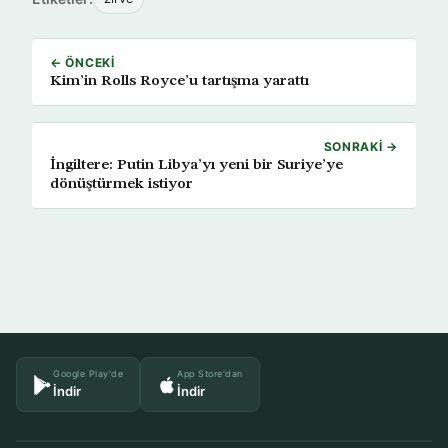
← ÖNCEKI
Kim’in Rolls Royce’u tartışma yarattı
SONRAKI →
İngiltere: Putin Libya’yı yeni bir Suriye’ye
dönüştürmek istiyor
Google Play'de
App Store'dan
İndir
İndir