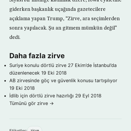
Siyasi bir mitinge katılmak üzere, Iowa eyaletine
giderken başkanlık uçağında gazetecilere
açıklama yapan Trump, “Zirve, ara seçimlerden
sonra yapılacak. Şu an gitmem mümkün değil”
dedi.
Daha fazla zirve
Suriye konulu dörtlü zirve 27 Ekim’de İstanbul’da
düzenlenecek
19 Eki 2018
AB zirvesinde göç ve güvenlik konusu tartışılıyor
19 Eki 2018
İdlib için dörtlü zirve hazırlığı
29 Eyl 2018
Tümünü gör zirve →
Etiketler:
zirve