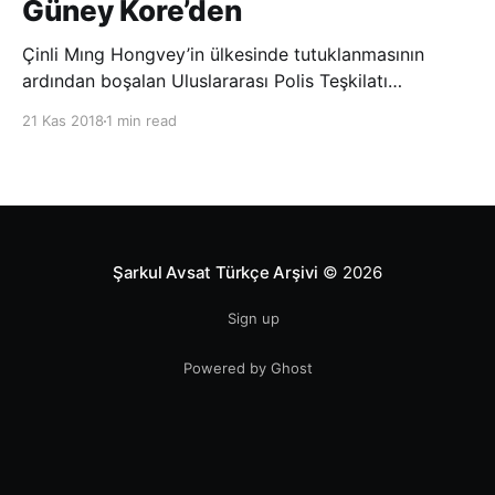
Güney Kore’den
Çinli Mıng Hongvey’in ülkesinde tutuklanmasının
ardından boşalan Uluslararası Polis Teşkilatı
(INTERPOL) Başkanlığına Güney Koreli Kim Jong Yang
21 Kas 2018
1 min read
seçildi. INTERPOL Genel Kurulu’nun Dubai’deki
toplantısında yapılan seçimde, oyların 3’te 2’sini
kazanan Kim, teşkilatın yeni
Şarkul Avsat Türkçe Arşivi
© 2026
Sign up
Powered by Ghost