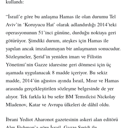
kullandı:
“İsrail’e göre bu anlaşma Hamas ile olan durumu Tel
Aviv’in ‘Koruyucu Hat’ olarak adlandırdığı 2014’teki
operasyonunun 51’inci gününe, durduğu noktaya geri
götürüyor. Şimdiki durum, ateşkes için Hamas ile
yapılan ancak imzalanmayan bir anlaşmanın sonucudur.
Sözleşmeler, Şerid’in yeniden imarı ve Filistin
Yönetimi’nin Gazze idaresine geri dönmesi için üç
aşamada uygulanacak 8 madde içeriyor. Bu sekiz
madde, 2014’ün ağustos ayında İsrail, Mısır ve Hamas
arasında gerçekleştirilen sözleşme belgesinde de yer
alıyor. Tek farkla ki bu sefer BM Temsilcisi Nickolay
Mladenov, Katar ve Avrupa ülkeleri de dâhil oldu.
İbrani Yediot Aharonot gazetesinin askeri alan editörü
Alex Fishman’a göre İsrail, Gazze Şeridi ile