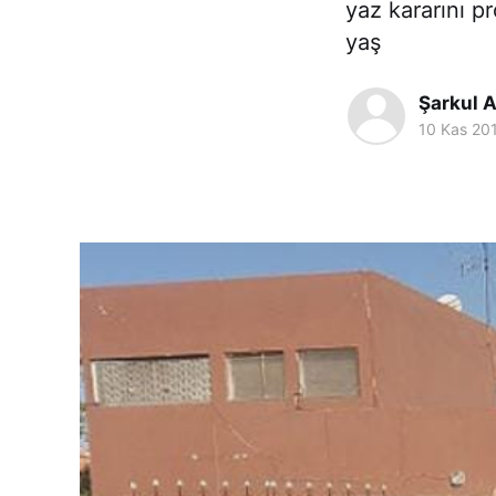
yaz kararını p
yaş
Şarkul 
10 Kas 20