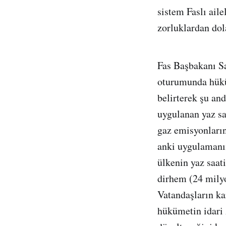
sistem Faslı ail
zorluklardan dol
Fas Başbakanı S
oturumunda hükü
belirterek şu an
uygulanan yaz sa
gaz emisyonların
anki uygulamanın
ülkenin yaz saat
dirhem (24 milyon
Vatandaşların ka
hükümetin idari 