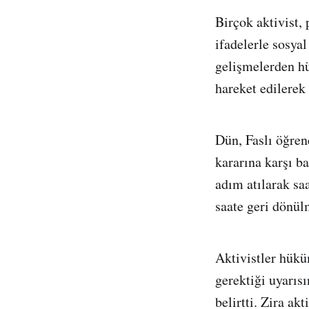
Birçok aktivist, 
ifadelerle sosya
gelişmelerden hü
hareket edilerek
Dün, Faslı öğren
kararına karşı b
adım atılarak saa
saate geri dönülm
Aktivistler hükü
gerektiği uyarıs
belirtti. Zira ak