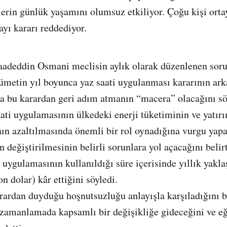
elerin günlük yaşamını olumsuz etkiliyor. Çoğu kişi orta
ayı kararı reddediyor.
aadeddin Osmani meclisin aylık olarak düzenlenen sor
metin yıl boyunca yaz saati uygulanması kararının ar
da bu karardan geri adım atmanın “macera” olacağını söy
ati uygulamasının ülkedeki enerji tüketiminin ve yatırı
ın azaltılmasında önemli bir rol oynadığına vurgu yap
 değiştirilmesinin belirli sorunlara yol açacağını belir
i uygulamasının kullanıldığı süre içerisinde yıllık yakl
 dolar) kâr ettiğini söyledi.
rardan duyduğu hoşnutsuzluğu anlayışla karşıladığını 
zamanlamada kapsamlı bir değişikliğe gideceğini ve eğ