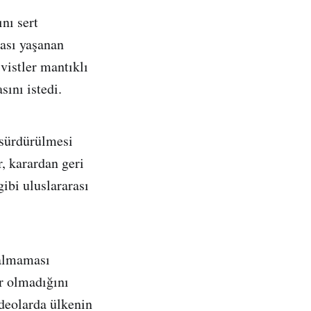
nı sert
rası yaşanan
vistler mantıklı
sını istedi.
 sürdürülmesi
r, karardan geri
gibi uluslararası
 almaması
ir olmadığını
ideolarda ülkenin