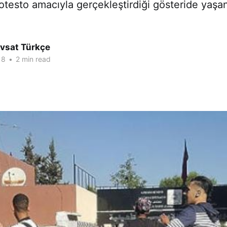
rotesto amacıyla gerçekleştirdiği gösteride yaş
Avsat Türkçe
18
•
2 min read