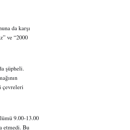
nuna da karşı
ız” ve “2000
da şüpheli.
rmağının
i çevreleri
bölümü 9.00-13.00
na etmedi. Bu