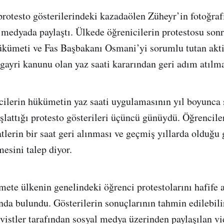
protesto gösterilerindeki kazadaölen Züheyr’in fotoğrafı
l medyada paylaştı. Ülkede öğrenicilerin protestosu son
kümeti ve Fas Başbakanı Osmani’yi sorumlu tutan akti
 gayri kanunu olan yaz saati kararından geri adım atılma
cilerin hükümetin yaz saati uygulamasının yıl boyunca
aşlattığı protesto gösterileri üçüncü günüydü. Öğrencile
tlerin bir saat geri alınması ve geçmiş yıllarda olduğu 
esini talep diyor.
mete ülkenin genelindeki öğrenci protestolarını hafife
ında bulundu. Gösterilerin sonuçlarının tahmin edilebil
tivistler tarafından sosyal medya üzerinden paylaşılan v