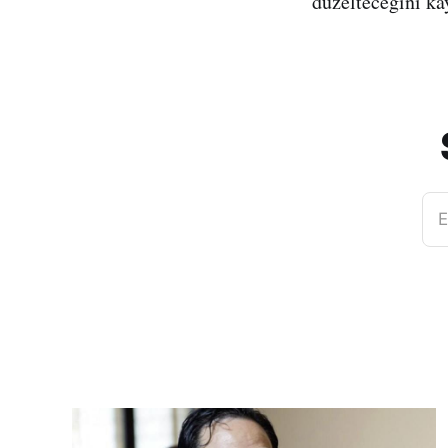
düzelteceğini kay
E