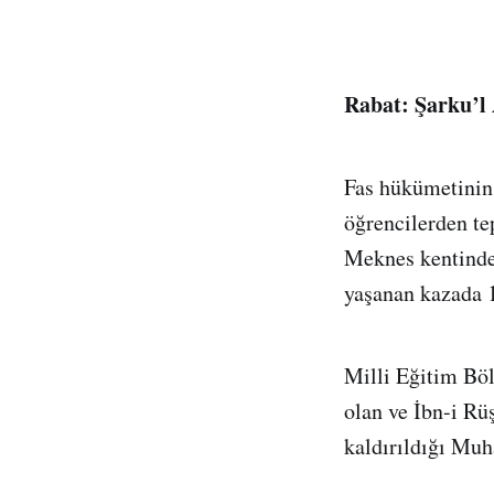
Rabat: Şarku’l 
Fas hükümetinin 
öğrencilerden te
Meknes kentinde 
yaşanan kazada 1
Milli Eğitim Bö
olan ve İbn-i Rü
kaldırıldığı Mu