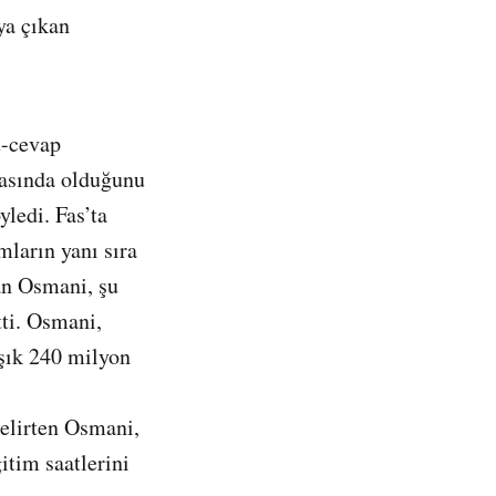
ya çıkan
u-cevap
kasında olduğunu
ledi. Fas’ta
mların yanı sıra
an Osmani, şu
tti. Osmani,
aşık 240 milyon
belirten Osmani,
itim saatlerini