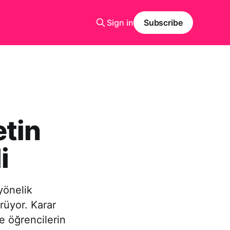
Sign in
Subscribe
etin
i
yönelik
rüyor. Karar
e öğrencilerin