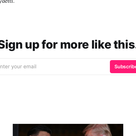
detti.
Sign up for more like this
nter your email
Subscrib