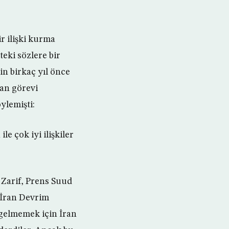
ir ilişki kurma
eki sözlere bir
n birkaç yıl önce
dan görevi
ylemişti:
 çok iyi ilişkiler
Zarif, Prens Suud
 İran Devrim
 gelmemek için İran