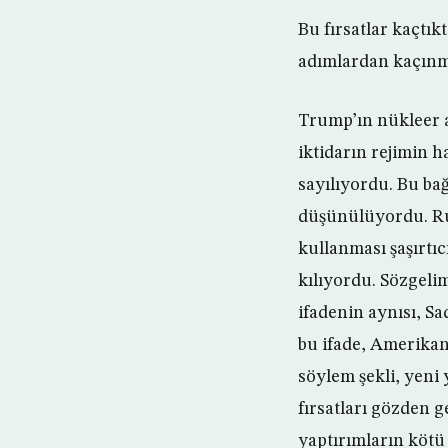
Bu fırsatlar kaçtık
adımlardan kaçınma
Trump’ın nükleer 
iktidarın rejimin h
sayılıyordu. Bu ba
düşünülüyordu. Ruh
kullanması şaşırtıc
kılıyordu. Sözgeli
ifadenin aynısı, S
bu ifade, Amerika
söylem şekli, yeni 
fırsatları gözden 
yaptırımların kötü