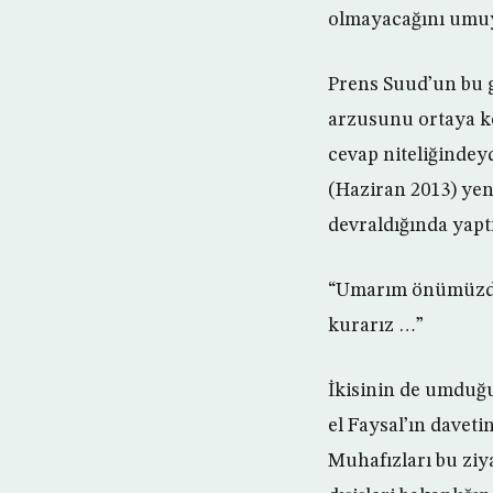
olmayacağını umuy
Prens Suud’un bu gi
arzusunu ortaya ko
cevap niteliğindey
(Haziran 2013) yen
devraldığında yapt
“Umarım önümüzdeki
kurarız …”
İkisinin de umduğ
el Faysal’ın davet
Muhafızları bu ziy