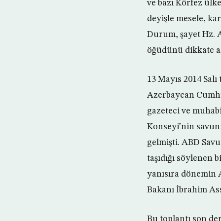
ve bazı Körfez ülke
deyişle mesele, kar
Durum, şayet Hz. Al
öğüdünü dikkate al
13 Mayıs 2014 Salı
Azerbaycan Cumhuri
gazeteci ve muhabi
Konseyi’nin savunm
gelmişti. ABD Sav
taşıdığı söylenen b
yanısıra dönemin A
Bakanı İbrahim Assa
Bu toplantı son de