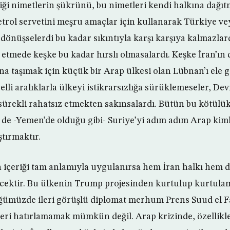
tiği nimetlerin şükrünü, bu nimetleri kendi halkına dağıt
petrol servetini meşru amaçlar için kullanarak Türkiye v
 dönüşselerdi bu kadar sıkıntıyla karşı karşıya kalmazlar
etmede keşke bu kadar hırslı olmasalardı. Keşke İran’ın 
ına taşımak için küçük bir Arap ülkesi olan Lübnan’ı el
belli aralıklarla ülkeyi istikrarsızlığa sürüklemeseler, D
i sürekli rahatsız etmekten sakınsalardı. Bütün bu kötül
 de -Yemen’de olduğu gibi- Suriye’yi adım adım Arap kim
ştırmaktır.
n içeriği tam anlamıyla uygulanırsa hem İran halkı hem
cektir. Bu ülkenin Trump projesinden kurtulup kurtula
ümüzde ileri görüşlü diplomat merhum Prens Suud el Fay
leri hatırlamamak mümkün değil. Arap krizinde, özellikl