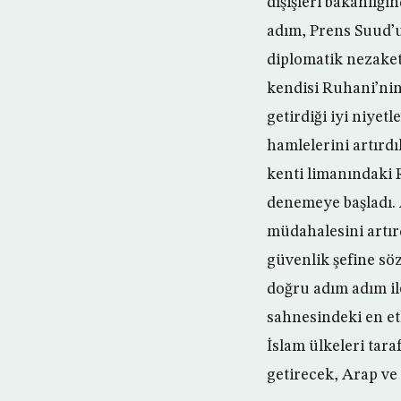
dışişleri bakanlığı
adım, Prens Suud’u
diplomatik nezaket
kendisi Ruhani’nin 
getirdiği iyi niyet
hamlelerini artırdı
kenti limanındaki 
denemeye başladı. 
müdahalesini artırd
güvenlik şefine s
doğru adım adım il
sahnesindeki en etki
İslam ülkeleri tar
getirecek, Arap ve 