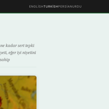
ENGLISH
TURKISH
PERSIAN
URDU
 ne kadar sert tepki
ti, eğer iyi niyetini
 sahip