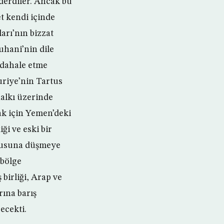
nderdiler. Ancak bu
t kendi içinde
arı’nın bizzat
Ruhani’nin dile
müdahale etme
Suriye’nin Tartus
halkı üzerinde
ak için Yemen’deki
ği ve eski bir
uyusuna düşmeye
 bölge
ş birliği, Arap ve
rına barış
ecekti.