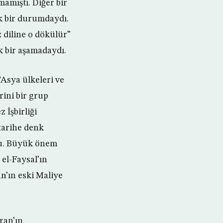
mamıştı. Diğer bir
ek bir durumdaydı.
z diline o dökülür”
k bir aşamadaydı.
“Asya ülkeleri ve
rini bir grup
 İşbirliği
tarihe denk
du. Büyük önem
 el-Faysal’ın
n’ın eski Maliye
ran’ın