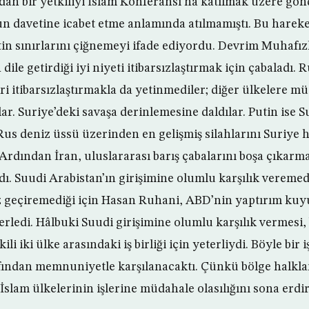
ndan bir yetkiliyi İslam Konferansı’na katılmak üzere gö
n davetine icabet etme anlamında atılmamıştı. Bu hareke
in sınırlarını çiğnemeyi ifade ediyordu. Devrim Muhafızl
dile getirdiği iyi niyeti itibarsızlaştırmak için çabaladı. 
leri itibarsızlaştırmakla da yetinmediler; diğer ülkelere 
lar. Suriye’deki savaşa derinlemesine daldılar. Putin ise 
Rus deniz üssü üzerinden en gelişmiş silahlarını Suriye 
Ardından İran, uluslararası barış çabalarını boşa çıkarm
ı. Suudi Arabistan’ın girişimine olumlu karşılık veremedi
öz geçiremediği için Hasan Ruhani, ABD’nin yaptırım k
erledi. Hâlbuki Suudi girişimine olumlu karşılık vermesi,
li iki ülke arasındaki iş birliği için yeterliydi. Böyle bir i
afından memnuniyetle karşılanacaktı. Çünkü bölge halkla
İslam ülkelerinin işlerine müdahale olasılığını sona erdir