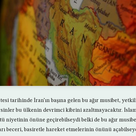
esi tarihinde İran’ın başına gelen bu ağır musibet, yetkil
ersinler bu ülkenin devrimci kibrini azaltmayacaktır. İsl
ötü niyetinin önüne geçirebilseydi belki de bu ağır musibet
rı beceri, basiretle hareket etmelerinin önünü açabilseyd