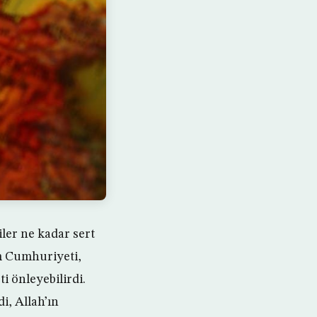
iler ne kadar sert
am Cumhuriyeti,
i önleyebilirdi.
i, Allah’ın