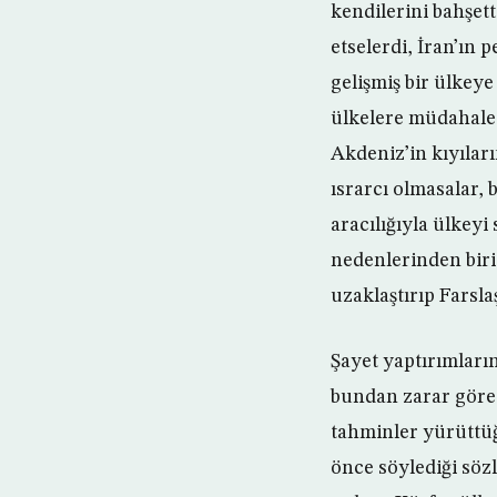
kendilerini bahşet
etselerdi, İran’ın 
gelişmiş bir ülkeye
ülkelere müdahale 
Akdeniz’in kıyılar
ısrarcı olmasalar, 
aracılığıyla ülkey
nedenlerinden biri
uzaklaştırıp Farsla
Şayet yaptırımları
bundan zarar göre
tahminler yürüttüğ
önce söylediği söz