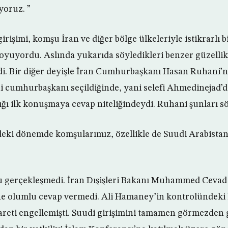
oruz. ”
rişimi, komşu İran ve diğer bölge ülkeleriyle istikrarlı b
yuyordu. Aslında yukarıda söyledikleri benzer güzellikt
di. Bir diğer deyişle İran Cumhurbaşkanı Hasan Ruhani’ni
i cumhurbaşkanı seçildiğinde, yani selefi Ahmedinejad’
ığı ilk konuşmaya cevap niteliğindeydi. Ruhani şunları sö
 dönemde komşularımız, özellikle de Suudi Arabistan ile
u gerçekleşmedi. İran Dışişleri Bakanı Muhammed Cevad 
ine olumlu cevap vermedi. Ali Hamaney’in kontrolündeki
areti engellemişti. Suudi girişimini tamamen görmezden