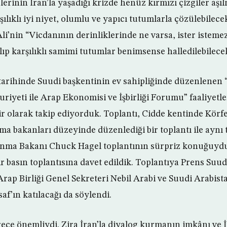
lerinin İran’la yaşadığı krizde henüz kırmızı çizgiler aşıl
şılıklı iyi niyet, olumlu ve yapıcı tutumlarla çözülebilec
i’nin “Vicdanının derinliklerinde ne varsa, ister isteme
ıp karşılıklı samimi tutumlar benimsense halledilebilece
 tarihinde Suudi başkentinin ev sahipliğinde düzenlenen 
yeti ile Arap Ekonomisi ve İşbirliği Forumu” faaliyetle
r olarak takip ediyorduk. Toplantı, Cidde kentinde Körfez
a bakanları düzeyinde düzenlediği bir toplantı ile aynı 
unma Bakanı Chuck Hagel toplantının sürpriz konuğuy
ir basın toplantısına davet edildik. Toplantıya Prens Suud
rap Birliği Genel Sekreteri Nebil Arabi ve Suudi Arabista
f’ın katılacağı da söylendi.
rece önemliydi. Zira İran’la diyalog kurmanın imkânı ve İ