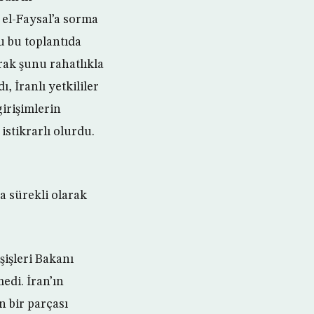
 el-Faysal’a sorma
u bu toplantıda
rak şunu rahatlıkla
, İranlı yetkililer
girişimlerin
istikrarlı olurdu.
ra sürekli olarak
şişleri Bakanı
edi. İran’ın
n bir parçası