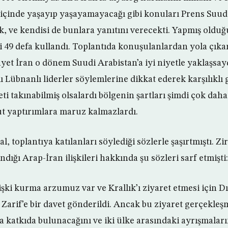
 içinde yaşayıp yaşayamayacağı gibi konuları Prens Suud
, ve kendisi de bunlara yanıtını verecekti. Yapmış olduğ
ni 49 defa kullandı. Toplantıda konuşulanlardan yola çıka
ayet İran o dönem Suudi Arabistan’a iyi niyetle yaklaşsaydı
lı Lübnanlı liderler söylemlerine dikkat ederek karşılıklı 
eti takınabilmiş olsalardı bölgenin şartları şimdi çok daha 
t yaptırımlara maruz kalmazlardı.
l, toplantıya katılanları söylediği sözlerle şaşırtmıştı. Zi
ndığı Arap-İran ilişkileri hakkında şu sözleri sarf etmişti:
lişki kurma arzumuz var ve Krallık’ı ziyaret etmesi için Dı
if’e bir davet gönderildi. Ancak bu ziyaret gerçekleşm
a katkıda bulunacağını ve iki ülke arasındaki ayrışmaları