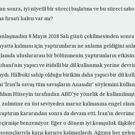
tan sonra, iyi niyetli bir süreci başlatma ve bu süreci sa
 fırsatı halen var mı?
anlaşmadan 8 Mayıs 2018 Salı günü çekilmesinden sonra 
ayatta kalması için yaptırımların ne anlama geldiğini anla
ğlamda uluslararası bir bölünmenin yaptırımların etkisini
ani’nin yapıcı ve itidalli bir dil kullanmak yerine devri
ıydı. Hâlbuki sahip olduğu birikim daha yapıcı bir dil kul
mi ‘İran’la savaş tüm savaşların Anasıdır’ söylemini kull
addam Hüseyin tarafından ABD’ye yönelik de kullanılmıştı
n zulmüne en üst seviyeden maruz kalmasına engel olama
yaptırım kararından sonra da devam etti. İran’ın devrimci 
geçirmişe benzemiyor. Eğer o dönem iyi komşuluk ilişkiler
 sonuçlarıyla karşı karşıya kalmazlardı. Ağzına her gele