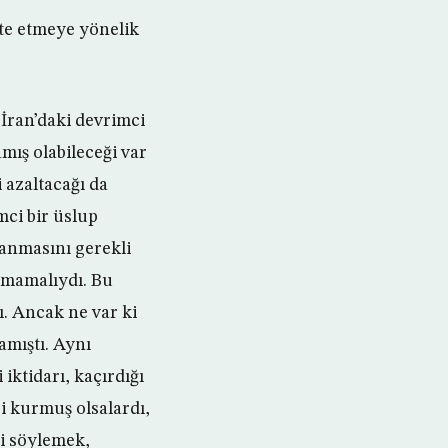
bote etmeye yönelik
İran’daki devrimci
mış olabileceği var
 azaltacağı da
mci bir üslup
lanmasını gerekli
anmamalıydı. Bu
. Ancak ne var ki
mıştı. Aynı
iktidarı, kaçırdığı
i kurmuş olsalardı,
ni söylemek,