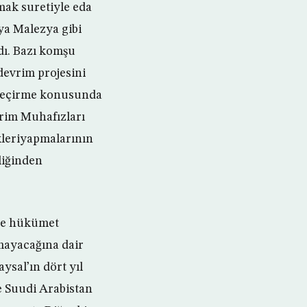
mak suretiyle eda
eya Malezya gibi
dı. Bazı komşu
devrim projesini
e geçirme konusunda
evrim Muhafızları
ükleriyapmalarının
liğinden
 de hükümet
mayacağına dair
sal’ın dört yıl
e Suudi Arabistan