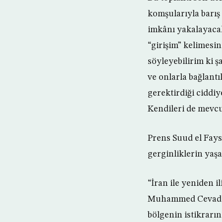
komşularıyla barış
imkânı yakalayacak
“girişim” kelimesi
söyleyebilirim ki ş
ve onlarla bağlantı
gerektirdiği ciddiy
Kendileri de mevcu
Prens Suud el Faysa
gerginliklerin yaşa
“İran ile yeniden i
Muhammed Cevad Zar
bölgenin istikrarın