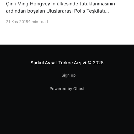
Çinli Mıng Hongvey’in ülkesinde tutuklanmasının
ardından boşalan Uluslararası Polis Teşkilatı
(INTERPOL) Başkanlığına Güney Koreli Kim Jong Yang
21 Kas 2018
1 min read
seçildi. INTERPOL Genel Kurulu’nun Dubai’deki
toplantısında yapılan seçimde, oyların 3’te 2’sini
kazanan Kim, teşkilatın yeni
Şarkul Avsat Türkçe Arşivi
© 2026
Sign up
Powered by Ghost