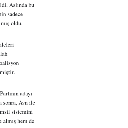
ldi. Aslında bu
nin sadece
lmış oldu.
leleri
llah
oalisyon
miştir.
 Partinin adayı
 sonra, Avn ile
emsil sistemini
ne almış hem de