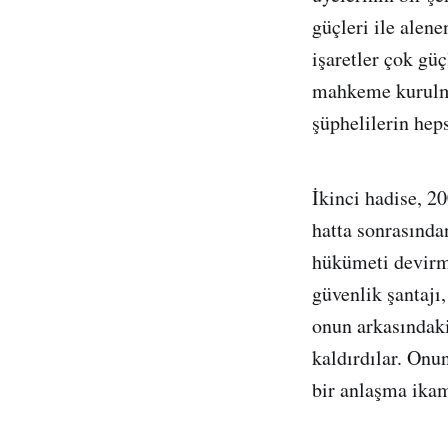
güçleri ile alen
işaretler çok güç
mahkeme kurulmas
şüphelilerin heps
İkinci hadise, 2
hatta sonrasında
hükümeti devirme
güvenlik şantajı
onun arkasındaki
kaldırdılar. Onu
bir anlaşma ikam