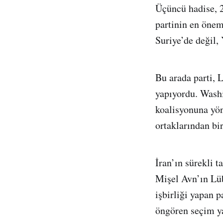
Üçüncü hadise, 2
partinin en önem
Suriye’de değil,
Bu arada parti, 
yapıyordu. Wash
koalisyonuna yön
ortaklarından bir
İran’ın sürekli t
Mişel Avn’ın Lüb
işbirliği yapan p
öngören seçim ya