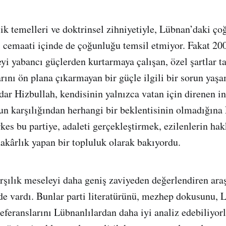
jik temelleri ve doktrinsel zihniyetiyle, Lübnan’daki ç
i cemaati içinde de çoğunluğu temsil etmiyor. Fakat 20
eyi yabancı güçlerden kurtarmaya çalışan, özel şartlar t
arını ön plana çıkarmayan bir güçle ilgili bir sorun yaş
dar Hizbullah, kendisinin yalnızca vatan için direnen i
n karşılığından herhangi bir beklentisinin olmadığına 
rkes bu partiye, adaleti gerçekleştirmek, ezilenlerin h
akârlık yapan bir topluluk olarak bakıyordu.
arşılık meseleyi daha geniş zaviyeden değerlendiren ara
r de vardı. Bunlar parti literatürünü, mezhep dokusunu,
referanslarını Lübnanlılardan daha iyi analiz edebiliyorl