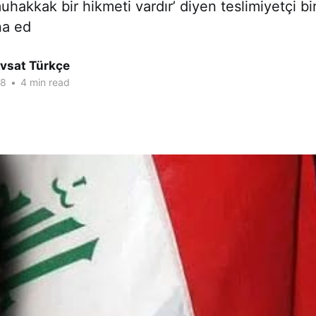
hakkak bir hikmeti vardır’ diyen teslimiyetçi bi
na ed
Avsat Türkçe
18
•
4 min read