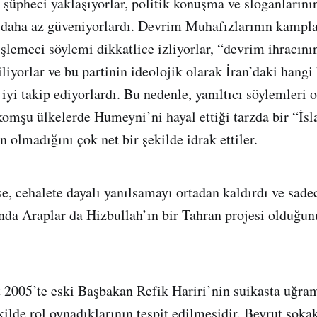
 şüpheci yaklaşıyorlar, politik konuşma ve sloganlarını
daha az güveniyorlardı. Devrim Muhafızlarının kampl
lemeci söylemi dikkatlice izliyorlar, “devrim ihracın
iliyorlar ve bu partinin ideolojik olarak İran’daki hang
iyi takip ediyorlardı. Bu nedenle, yanıltıcı söylemleri 
omşu ülkelerde Humeyni’ni hayal ettiği tarzda bir “İsl
 olmadığını çok net bir şekilde idrak ettiler.
e, cehalete dayalı yanılsamayı ortadan kaldırdı ve sade
nda Araplar da Hizbullah’ın bir Tahran projesi olduğun
t 2005’te eski Başbakan Refik Hariri’nin suikasta uğra
kilde rol oynadıklarının tespit edilmesidir. Beyrut soka