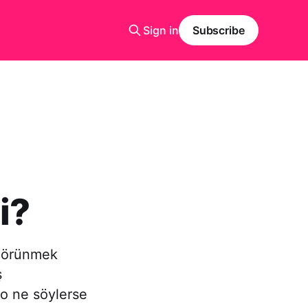
Sign in
Subscribe
i?
 görünmek
ş
‘o ne söylerse