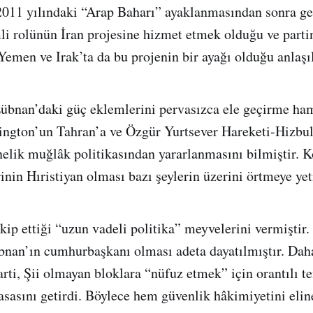
011 yılındaki “Arap Baharı” ayaklanmasından sonra ge
li rolünün İran projesine hizmet etmek olduğu ve parti
 Yemen ve Irak’ta da bu projenin bir ayağı olduğu anlaşı
Lübnan’daki güç eklemlerini pervasızca ele geçirme ham
ington’un Tahran’a ve Özgür Yurtsever Hareketi-Hizbu
elik muğlâk politikasından yararlanmasını bilmiştir. K
inin Hıristiyan olması bazı şeylerin üzerini örtmeye yet
akip ettiği “uzun vadeli politika” meyvelerini vermiştir.
nan’ın cumhurbaşkanı olması adeta dayatılmıştır. Daha
arti, Şii olmayan bloklara “nüfuz etmek” için orantılı t
sasını getirdi. Böylece hem güvenlik hâkimiyetini eli