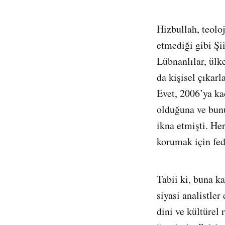
Hizbullah, teolo
etmediği gibi Şi
Lübnanlılar, ülk
da kişisel çıkarl
Evet, 2006’ya ka
olduğuna ve bunu
ikna etmişti. He
korumak için fed
Tabii ki, buna k
siyasi analistle
dini ve kültürel 