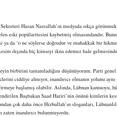
 Sekreteri Hasan Nasrallah’ın medyada sıkça görünmek
en eski popülaritesini kaybetmiş olmasındandır. Bunun
 ya da ‘o ne söylerse doğrudur ve muhakkak bir hikmet
 kesim dışında hiç kimseyi ikna edemez hale gelmesinde
şeyin birbirini tamamladığını düşünüyorum. Parti genel 
lerini ciddiye almıyor, inandırıcı olmanın yolunu aynı ş
görmeye başlamış olabilir. Aslında, Lübnan kamuoyu, h
ndirilen Başbakan Saad Hariri’nin önünü kimlerin kest
dan çok daha önce Hizbullah’ın sloganları, Lübnanlıl
n zaten inandırıcı bulunmuyordu.