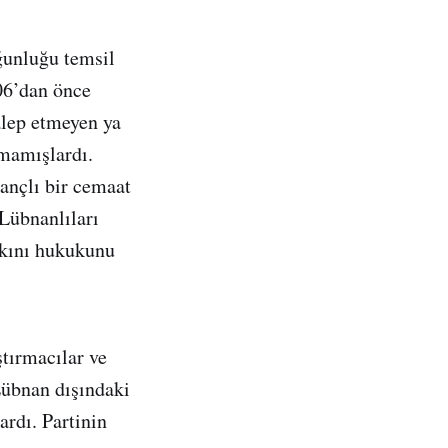
oğunluğu temsil
06’dan önce
alep etmeyen ya
amamışlardı.
nançlı bir cemaat
Lübnanlıları
akkını hukukunu
ştırmacılar ve
 Lübnan dışındaki
ardı. Partinin