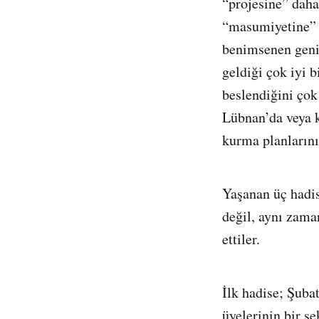
“projesine” daha
“masumiyetine” 
benimsenen geniş
geldiği çok iyi b
beslendiğini çok 
Lübnan’da veya k
kurma planlarının
Yaşanan üç hadis
değil, aynı zama
ettiler.
İlk hadise; Şuba
üyelerinin bir şe