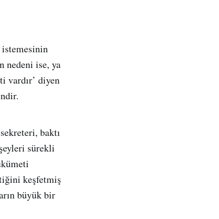
 istemesinin
 nedeni ise, ya
i vardır’ diyen
ndir.
sekreteri, baktı
eyleri sürekli
ükümeti
iğini keşfetmiş
arın büyük bir