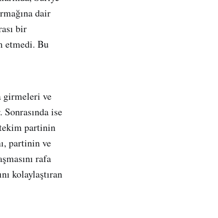
armağına dair
ası bir
m etmedi. Bu
 girmeleri ve
. Sonrasında ise
tekim partinin
, partinin ve
aşmasını rafa
nı kolaylaştıran