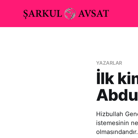
YAZARLAR
İlk k
Abdul
Hizbullah Gen
istemesinin n
olmasındandır