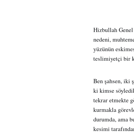
Hizbullah Genel
nedeni, muhtemel
yüzünün eskimesi
teslimiyetçi bir
Ben şahsen, iki 
ki kimse söyledik
tekrar etmekte 
kurmakla görevle
durumda, ama bun
kesimi tarafında