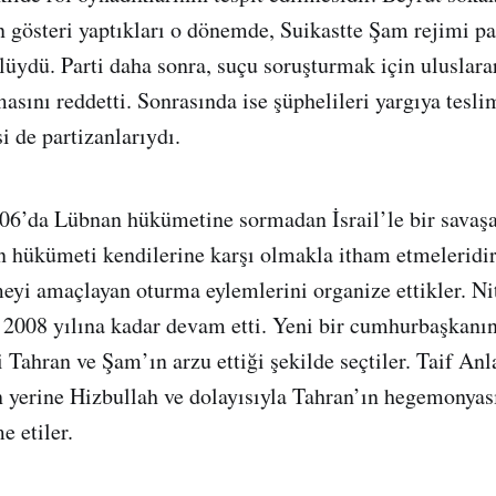
en gösteri yaptıkları o dönemde, Suikastte Şam rejimi p
lüydü. Parti daha sonra, suçu soruşturmak için uluslarar
ını reddetti. Sonrasında ise şüphelileri yargıya tesli
i de partizanlarıydı.
006’da Lübnan hükümetine sormadan İsrail’le bir savaşa
n hükümeti kendilerine karşı olmakla itham etmeleridir
yi amaçlayan oturma eylemlerini organize ettikler. Ni
, 2008 yılına kadar devam etti. Yeni bir cumhurbaşkanını
 Tahran ve Şam’ın arzu ettiği şekilde seçtiler. Taif Anl
n yerine Hizbullah ve dolayısıyla Tahran’ın hegemonyası
e etiler.