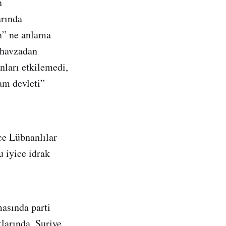
n
arında
ın” ne anlama
i havzadan
onları etkilemedi,
am devleti”
ce Lübnanlılar
u iyice idrak
masında parti
klarında, Suriye