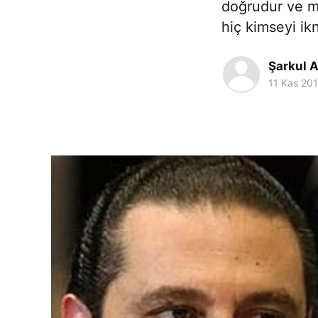
doğrudur ve mu
hiç kimseyi ik
Şarkul 
11 Kas 20