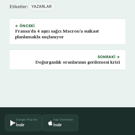
Etiketler:
YAZARLAR
← ÖNCEKI
Fransa’da 4 aşırı sağcı Macron’a suikast
planlamakla suçlanıyor
SONRAKI →
Doğurganlık oranlarının gerilemesi krizi
Google Play'de
App Store'dan
İndir
İndir