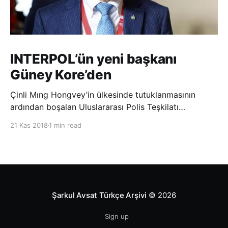
INTERPOL’ün yeni başkanı
Güney Kore’den
Çinli Mıng Hongvey’in ülkesinde tutuklanmasının
ardından boşalan Uluslararası Polis Teşkilatı
(INTERPOL) Başkanlığına Güney Koreli Kim Jong Yang
21 Kas 2018
1 min read
seçildi. INTERPOL Genel Kurulu’nun Dubai’deki
toplantısında yapılan seçimde, oyların 3’te 2’sini
kazanan Kim, teşkilatın yeni
Şarkul Avsat Türkçe Arşivi
© 2026
Sign up