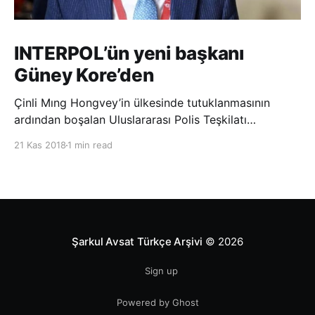
INTERPOL’ün yeni başkanı
Güney Kore’den
Çinli Mıng Hongvey’in ülkesinde tutuklanmasının
ardından boşalan Uluslararası Polis Teşkilatı
(INTERPOL) Başkanlığına Güney Koreli Kim Jong Yang
21 Kas 2018
1 min read
seçildi. INTERPOL Genel Kurulu’nun Dubai’deki
toplantısında yapılan seçimde, oyların 3’te 2’sini
kazanan Kim, teşkilatın yeni
Şarkul Avsat Türkçe Arşivi
© 2026
Sign up
Powered by Ghost