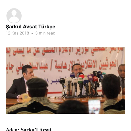
Şarkul Avsat Türkçe
12 Kas 2018
•
3 min read
Aden: Şarku’l Avsat