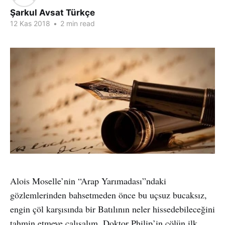
Şarkul Avsat Türkçe
12 Kas 2018
•
2 min read
Alois Moselle’nin “Arap Yarımadası”ndaki
gözlemlerinden bahsetmeden önce bu uçsuz bucaksız,
engin çöl karşısında bir Batılının neler hissedebileceğini
tahmin etmeye çalışalım. Doktor Philip’in çölün ilk