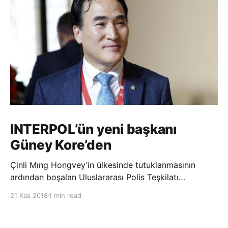
INTERPOL’ün yeni başkanı
Güney Kore’den
Çinli Mıng Hongvey’in ülkesinde tutuklanmasının
ardından boşalan Uluslararası Polis Teşkilatı
(INTERPOL) Başkanlığına Güney Koreli Kim Jong Yang
21 Kas 2018
1 min read
seçildi. INTERPOL Genel Kurulu’nun Dubai’deki
toplantısında yapılan seçimde, oyların 3’te 2’sini
kazanan Kim, teşkilatın yeni