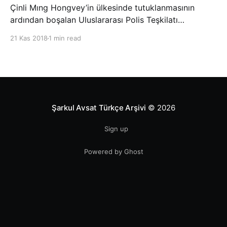
Çinli Mıng Hongvey’in ülkesinde tutuklanmasının
ardından boşalan Uluslararası Polis Teşkilatı
(INTERPOL) Başkanlığına Güney Koreli Kim Jong Yang
21 Kas 2018
1 min read
seçildi. INTERPOL Genel Kurulu’nun Dubai’deki
toplantısında yapılan seçimde, oyların 3’te 2’sini
kazanan Kim, teşkilatın yeni
Şarkul Avsat Türkçe Arşivi
© 2026
Sign up
Powered by Ghost