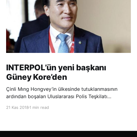
INTERPOL’ün yeni başkanı
Güney Kore’den
Çinli Mıng Hongvey’in ülkesinde tutuklanmasının
ardından boşalan Uluslararası Polis Teşkilatı
(INTERPOL) Başkanlığına Güney Koreli Kim Jong Yang
21 Kas 2018
1 min read
seçildi. INTERPOL Genel Kurulu’nun Dubai’deki
toplantısında yapılan seçimde, oyların 3’te 2’sini
kazanan Kim, teşkilatın yeni