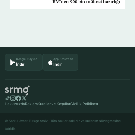
BM’den 900 bin mülteci hazırlığı
Google Play'de
App Store'dan
İndir
İndir
Hakkımızda
Reklam
Kurallar ve Koşullar
Gizlilik Politikası
© Şarkul Avsat Türkçe Arşivi. Tüm haklar saklıdır ve kullanım sözleşmesine
tabidir.