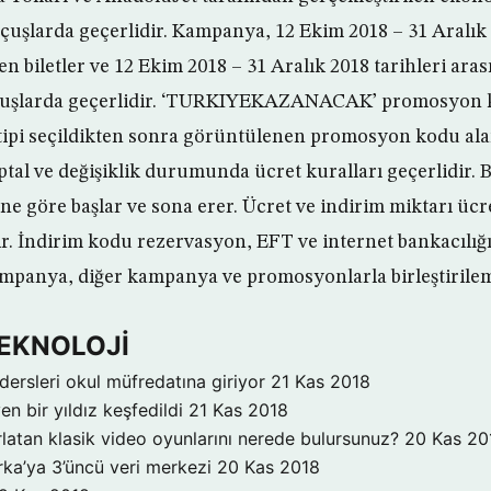
uşlarda geçerlidir. Kampanya, 12 Ekim 2018 – 31 Aralık 
 biletler ve 12 Ekim 2018 – 31 Aralık 2018 tarihleri ara
uçuşlarda geçerlidir. ‘TURKIYEKAZANACAK’ promosyon
ipi seçildikten sonra görüntülenen promosyon kodu ala
 İptal ve değişiklik durumunda ücret kuralları geçerlidir.
ne göre başlar ve sona erer. Ücret ve indirim miktarı ücr
ilir. İndirim kodu rezervasyon, EFT ve internet bankacılı
Kampanya, diğer kampanya ve promosyonlarla birleştirile
TEKNOLOJİ
dersleri okul müfredatına giriyor
21 Kas 2018
n bir yıldız keşfedildi
21 Kas 2018
ırlatan klasik video oyunlarını nerede bulursunuz?
20 Kas 20
ka’ya 3’üncü veri merkezi
20 Kas 2018