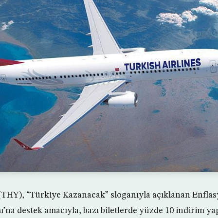
 (THY), “Türkiye Kazanacak” sloganıyla açıklanan Enfl
na destek amacıyla, bazı biletlerde yüzde 10 indirim y