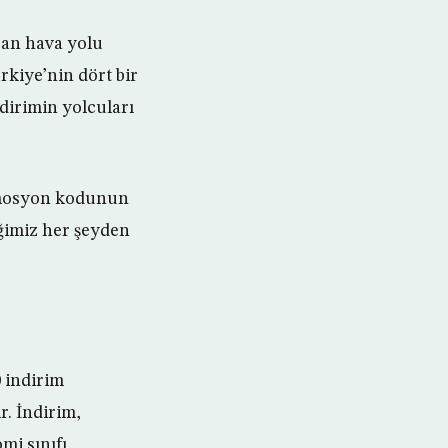
çan hava yolu
rkiye’nin dört bir
dirimin yolcuları
omosyon kodunun
ğimiz her şeyden
 indirim
r. İndirim,
mi sınıfı