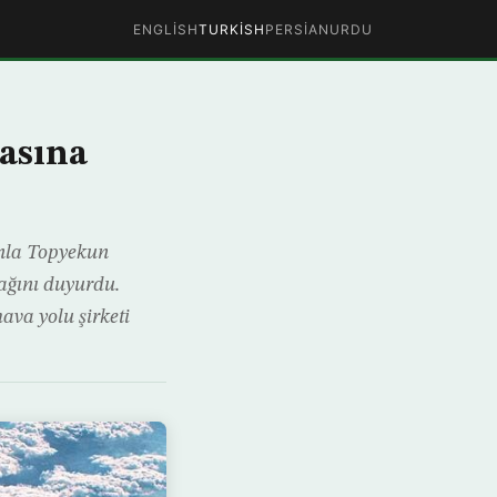
ENGLISH
TURKISH
PERSIAN
URDU
asına
onla Topyekun
ağını duyurdu.
ava yolu şirketi