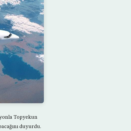
asyonla Topyekun
apacağını duyurdu.