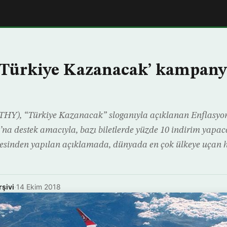
‘Türkiye Kazanacak’ kampany
(THY), “Türkiye Kazanacak” sloganıyla açıklanan Enflasy
a destek amacıyla, bazı biletlerde yüzde 10 indirim yapac
tesinden yapılan açıklamada, dünyada en çok ülkeye uçan h
rşivi
·
14 Ekim 2018