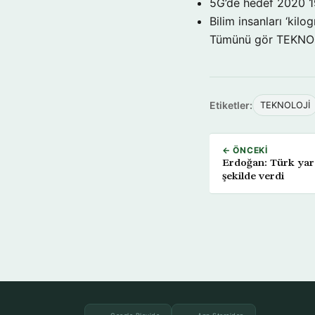
5G’de hedef 2020
1
Bilim insanları ‘kil
Tümünü gör TEKNO
Etiketler:
TEKNOLOJİ
← ÖNCEKI
Erdoğan: Türk yarg
şekilde verdi