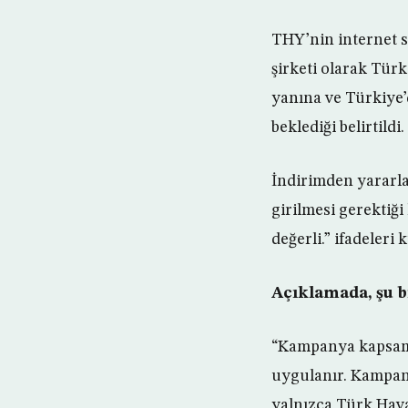
THY’nin internet 
şirketi olarak Tür
yanına ve Türkiye’
beklediği belirtildi.
İndirimden yarar
girilmesi gerektiğ
değerli.” ifadeleri k
Açıklamada, şu bi
“Kampanya kapsamı
uygulanır. Kampanya
yalnızca Türk Hava