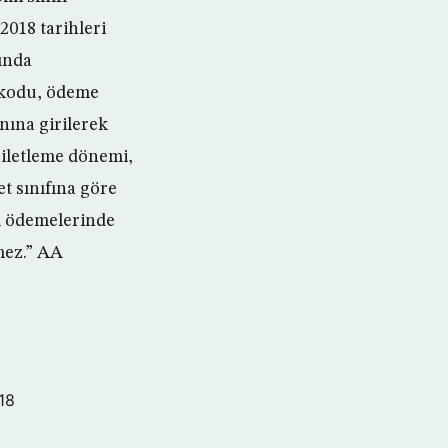
2018 tarihleri
sında
 kodu, ödeme
nına girilerek
 Biletleme dönemi,
et sınıfına göre
ğı ödemelerinde
mez.” AA
18