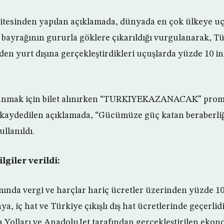
sitesinden yapılan açıklamada, dünyada en çok ülkeye u
k bayrağının gururla göklere çıkarıldığı vurgulanarak, Tü
den yurt dışına gerçekleştirdikleri uçuşlarda yüzde 10 in
lanmak için bilet alınırken “TURKIYEKAZANACAK” pr
i kaydedilen açıklamada, “Gücümüze güç katan beraberli
ullanıldı.
lgiler verildi:
nda vergi ve harçlar hariç ücretler üzerinden yüzde 10
, iç hat ve Türkiye çıkışlı dış hat ücretlerinde geçerlidi
 Yolları ve AnadoluJet tarafından gerçekleştirilen ekono