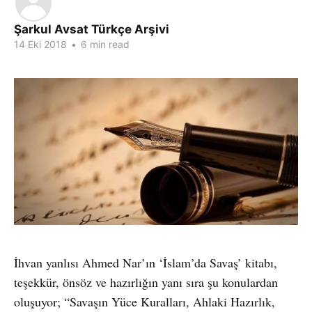
Şarkul Avsat Türkçe Arşivi
14 Eki 2018
•
6 min read
İhvan yanlısı Ahmed Nar’ın ‘İslam’da Savaş’ kitabı,
teşekkür, önsöz ve hazırlığın yanı sıra şu konulardan
oluşuyor; “Savaşın Yüce Kuralları, Ahlaki Hazırlık,