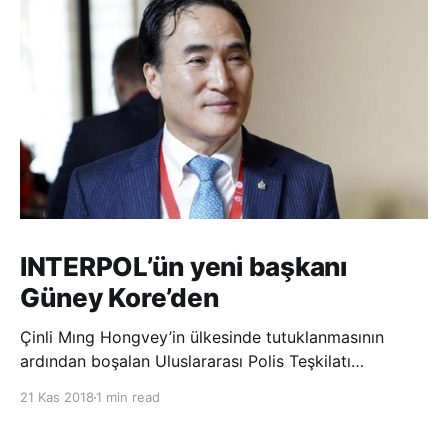
INTERPOL’ün yeni başkanı
Güney Kore’den
Çinli Mıng Hongvey’in ülkesinde tutuklanmasının
ardından boşalan Uluslararası Polis Teşkilatı
(INTERPOL) Başkanlığına Güney Koreli Kim Jong Yang
21 Kas 2018
1 min read
seçildi. INTERPOL Genel Kurulu’nun Dubai’deki
toplantısında yapılan seçimde, oyların 3’te 2’sini