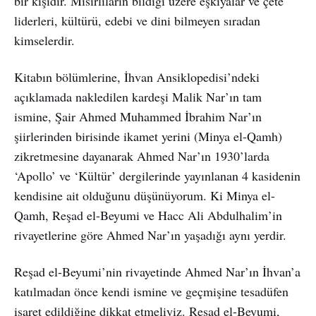
bir kişidir. Mısırlıların bildiği üzere eşkıyalar ve çete
liderleri, kültürü, edebi ve dini bilmeyen sıradan
kimselerdir.
Kitabın bölümlerine, İhvan Ansiklopedisi’ndeki
açıklamada nakledilen kardeşi Malik Nar’ın tam
ismine, Şair Ahmed Muhammed İbrahim Nar’ın
şiirlerinden birisinde ikamet yerini (Minya el-Qamh)
zikretmesine dayanarak Ahmed Nar’ın 1930’larda
‘Apollo’ ve ‘Kültür’ dergilerinde yayınlanan 4 kasidenin
kendisine ait olduğunu düşünüyorum. Ki Minya el-
Qamh, Reşad el-Beyumi ve Hacc Ali Abdulhalim’in
rivayetlerine göre Ahmed Nar’ın yaşadığı aynı yerdir.
Reşad el-Beyumi’nin rivayetinde Ahmed Nar’ın İhvan’a
katılmadan önce kendi ismine ve geçmişine tesadüfen
işaret edildiğine dikkat etmeliyiz. Reşad el-Beyumi,