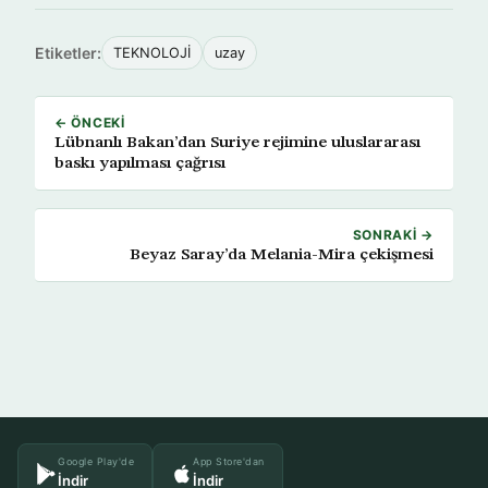
Etiketler:
TEKNOLOJİ
uzay
← ÖNCEKI
Lübnanlı Bakan’dan Suriye rejimine uluslararası
baskı yapılması çağrısı
SONRAKI →
Beyaz Saray’da Melania-Mira çekişmesi
Google Play'de
App Store'dan
İndir
İndir