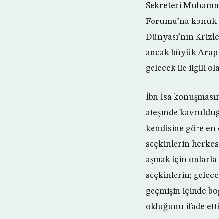
Sekreteri Muhamm
Forumu’na konuk o
Dünyası’nın Krizler
ancak büyük Arap v
gelecek ile ilgili ola
İbn İsa konuşmasın
ateşinde kavrulduğ
kendisine göre en 
seçkinlerin herkes
aşmak için onlarla 
seçkinlerin; gelec
geçmişin içinde bo
olduğunu ifade ett