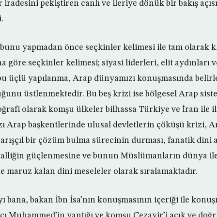
r iradesini pekiştiren canlı ve ileriye dönük bir bakış açı
.
bunu yapmadan önce seçkinler kelimesi ile tam olarak ki
na göre seçkinler kelimesi; siyasi liderleri, elit aydınları v
bu üçlü yapılanma, Arap dünyamızı konuşmasında belirle
unu üstlenmektedir. Bu beş krizi ise bölgesel Arap sist
rafi olarak komşu ülkeler bilhassa Türkiye ve İran ile il
ı Arap başkentlerinde ulusal devletlerin çöküşü krizi, Ar
barışçıl bir çözüm bulma sürecinin durması, fanatik dini aş
alliğin güçlenmesine ve bunun Müslümanların dünya ile i
ne maruz kalan dini meseleler olarak sıralamaktadır.
ı bana, bakan İbn İsa’nın konuşmasının içeriği ile konu
ncı Muhammed’in yaptığı ve komşu Cezayir’i açık ve doğ