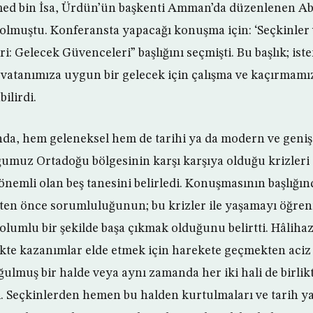
ed bin İsa, Ürdün’ün başkenti Amman’da düzenlenen 
lmuştu. Konferansta yapacağı konuşma için: ‘Seçkinler
i: Gelecek Güvenceleri” başlığını seçmişti. Bu başlık; ist
atanımıza uygun bir gelecek için çalışma ve kaçırmamı
bilirdi.
da, hem geleneksel hem de tarihi ya da modern ve geniş
umuz Ortadoğu bölgesinin karşı karşıya olduğu krizleri 
önemli olan beş tanesini belirledi. Konuşmasının başlığın
ten önce sorumluluğunun; bu krizler ile yaşamayı öğren
olumlu bir şekilde başa çıkmak olduğunu belirtti. Hâliha
ekte kazanımlar elde etmek için harekete geçmekten aciz
ğulmuş bir halde veya aynı zamanda her iki hali de birli
i. Seçkinlerden hemen bu halden kurtulmaları ve tarih y