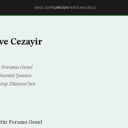
ENGLISH
TURKISH
PERSIAN
URDU
ve Cezayir
ür Forumu Genel
ulhamid Şuman
Arap Dünyası’nın
Kültür Forumu Genel