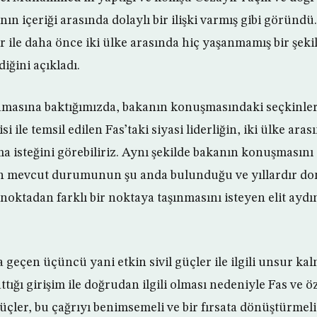
n içeriği arasında dolaylı bir ilişki varmış gibi göründü.
ile daha önce iki ülke arasında hiç yaşanmamış bir şekild
iğini açıkladı.
lamasına baktığımızda, bakanın konuşmasındaki seçkinle
 ile temsil edilen Fas’taki siyasi liderliğin, iki ülke aras
a isteğini görebiliriz. Aynı şekilde bakanın konuşmasını e
n mevcut durumunun şu anda bulunduğu ve yıllardır don
oktadan farklı bir noktaya taşınmasını isteyen elit aydın
eçen üçüncü yani etkin sivil güçler ile ilgili unsur kal
ttığı girişim ile doğrudan ilgili olması nedeniyle Fas ve öz
güçler, bu çağrıyı benimsemeli ve bir fırsata dönüştürmel