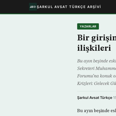
ŞARKUL AVSAT TÜRKÇE ARŞIVI
YAZARLAR
Bir girişi
ilişkileri
Bu ayın beşinde esk
Sekreteri Muhamme
Forumu’na konuk ol
Krizleri: Gelecek Gü
Şarkul Avsat Türkçe
·
1
Bu ayın beşinde es