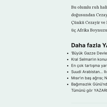
Bu olumlu ruh hali
doğusundan Cezayir
Çünkü Cezayir ve F
üç Afrika Boynuzu 
Daha fazla
‘Büyük Gazze Devlet
Kral Selman’ın konu
En çok tartışma yar
Suudi Arabistan… Ilı
Mısır’ın baş ağrısı; 
Bağımsızlık Günü’nd
Tümünü gör YAZA