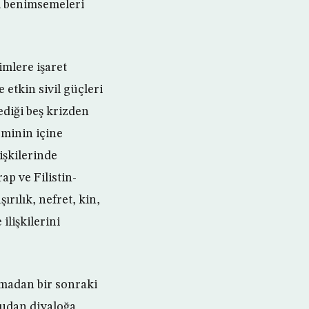
sı benimsemeleri
mlere işaret
e etkin sivil güçleri
diği beş krizden
eminin içine
işkilerinde
ap ve Filistin-
ırılık, nefret, kin,
lişkilerini
şmadan bir sonraki
rudan diyaloğa