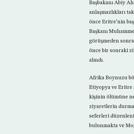
Başbakanı Abiy Ahm
anlaşmazlıkları tak
önce Eritre’nin ba
Başkanı Muhammed A
görüşmeden sonra bu
önce bir sonraki z
alındı.
Afrika Boynuzu böl
Etiyopya ve Eritre 
kişinin ölümüne ned
ziyaretlerin durma
seferleri düzenleni
bulunmakta ve Mog