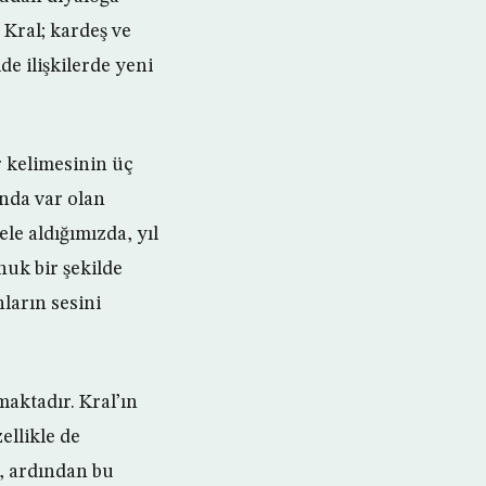
 Kral; kardeş ve
e ilişkilerde yeni
r kelimesinin üç
ında var olan
le aldığımızda, yıl
uk bir şekilde
ların sesini
maktadır. Kral’ın
ellikle de
i, ardından bu