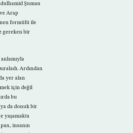
Abdulhamid Şuman
 ve Arap
enen formülü ile
z gereken bir
 anlamıyla
sıraladı. Ardından
da yer alan
mek için değil
zırda bu
 ya da donuk bir
kte yaşamakta
apan, insanın