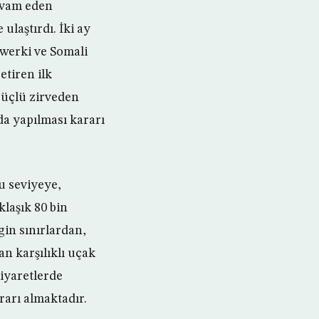
devam eden
ulaştırdı. İki ay
ewerki ve Somali
tiren ilk
u üçlü zirveden
a yapılması kararı
u seviyeye,
klaşık 80 bin
gin sınırlardan,
n karşılıklı uçak
ziyaretlerde
arı almaktadır.