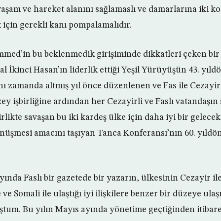
 yaşam ve hareket alanını sağlamaslı ve damarlarına iki 
k için gerekli kanı pompalamalıdır.
med’in bu beklenmedik girişiminde dikkatleri çeken bir
al İkinci Hasan’ın liderlik ettiği Yeşil Yürüyüşün 43. yı
nı zamanda altmış yıl önce düzenlenen ve Fas ile Cezayir 
ey işbirliğine ardından her Cezayirli ve Faslı vatandaşı
rlikte savaşan bu iki kardeş ülke için daha iyi bir gelece
 dönüşmesi amacını taşıyan Tanca Konferansı’nın 60. yıl
nda Faslı bir gazetede bir yazarın, ülkesinin Cezayir ile 
 ve Somali ile ulaştığı iyi ilişkilere benzer bir düzeye ula
ştum. Bu yılın Mayıs ayında yönetime geçtiğinden itibar