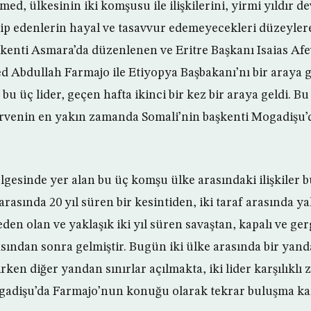
ed, ülkesinin iki komşusu ile ilişkilerini, yirmi yıldır 
ip edenlerin hayal ve tasavvur edemeyecekleri düzeylere 
şkenti Asmara’da düzenlenen ve Eritre Başkanı Isaias Af
bdullah Farmajo ile Etiyopya Başbakanı’nı bir araya ge
 üç lider, geçen hafta ikinci bir kez bir araya geldi. B
irvenin en yakın zamanda Somali’nin başkenti Mogadişu’d
gesinde yer alan bu üç komşu ülke arasındaki ilişkiler b
arasında 20 yıl süren bir kesintiden, iki taraf arasında ya
en olan ve yaklaşık iki yıl süren savaştan, kapalı ve ger
sından sonra gelmiştir. Bugün iki ülke arasında bir yanda
rken diğer yandan sınırlar açılmakta, iki lider karşılıklı 
adişu’da Farmajo’nun konuğu olarak tekrar buluşma kar