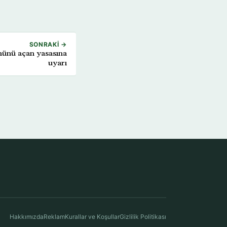
SONRAKI →
önünü açan yasasına
uyarı
Hakkımızda
Reklam
Kurallar ve Koşullar
Gizlilik Politikası