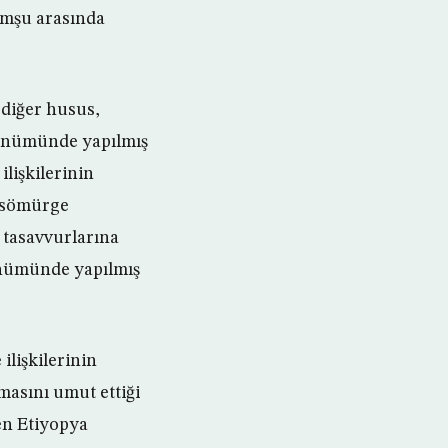
komşu arasında
 diğer husus,
ldönümünde yapılmış
ilişkilerinin
n sömürge
k tasavvurlarına
dönümünde yapılmış
ilişkilerinin
şmasını umut ettiği
en Etiyopya