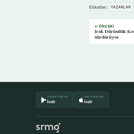
Etiketler:
YAZARLAR
← ÖNCEKI
Irak Dürüstlük Ko
sürdürüyor
Google Play'de
App Store'dan
İndir
İndir