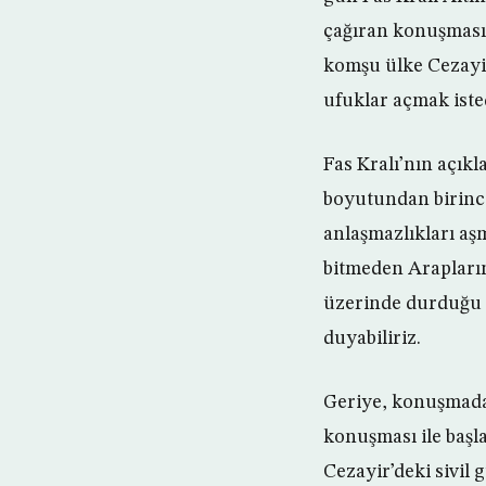
çağıran konuşmasını
komşu ülke Cezayir 
ufuklar açmak isted
Fas Kralı’nın açık
boyutundan birincisi
anlaşmazlıkları aşm
bitmeden Arapları
üzerinde durduğu n
duyabiliriz.
Geriye, konuşmada g
konuşması ile başla
Cezayir’deki sivil 