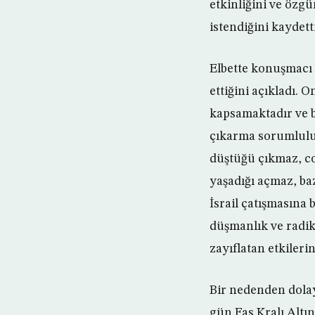
etkinliğini ve özgü
istendiğini kaydetti
Elbette konuşmacı 
ettiğini açıkladı. O
kapsamaktadır ve 
çıkarma sorumluluğ
düştüğü çıkmaz, coğ
yaşadığı açmaz, baz
İsrail çatışmasına 
düşmanlık ve radik
zayıflatan etkileri
Bir nedenden dolay
gün Fas Kralı Altı