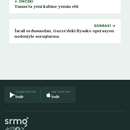
← ÖNCEKI
Tunus’ta yeni kabine yemin etti
SONRAKI →
İsrail ordusundan, Gazze’deki fiyasko operasyon
nedeniyle soruşturma
Google Play'de
App Store'dan
İndir
İndir