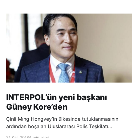
INTERPOL’ün yeni başkanı
Güney Kore’den
Çinli Mıng Hongvey’in ülkesinde tutuklanmasının
ardından boşalan Uluslararası Polis Teşkilatı
(INTERPOL) Başkanlığına Güney Koreli Kim Jong Yang
21 Kas 2018
1 min read