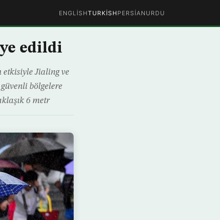
ENGLISH
TURKISH
PERSIAN
URDU
ye edildi
etkisiyle Jialing ve
 güvenli bölgelere
aklaşık 6 metr