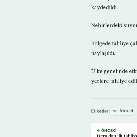
kaydedildi.
Nehirlerdeki suyun 
Bölgede tahliye çal
paylaşıldı.
Ülke genelinde etki
yerlere tahliye edi
Etiketler:
sel felaketi
← ÖNCEKI
Dera’dan ilk tahli