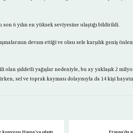
son 6 yılın en yüksek seviyesine ulaştığı bildirildi.
ışmalarının devam ettiği ve olası sele karşılık geniş önleml
li olan şiddetli yağışlar nedeniyle, bu ay yaklaşık 2 mily
lirken, sel ve toprak kayması dolayısıyla da 14 kişi hayatı
ye konvoyu Hama’ya ulaştı
Fransa’da ş