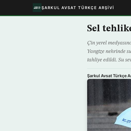
ŞARKUL AVSAT TÜRKÇE ARŞIVI
Sel tehlik
Çin yerel medyasında
Yangtze nehrinde su s
tahliye edildi. Su s
Şarkul Avsat Türkçe A