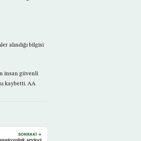
er alındığı bilgisi
on insan güvenli
nı kaybetti. AA
SONRAKI →
ampiyonluk sevinci