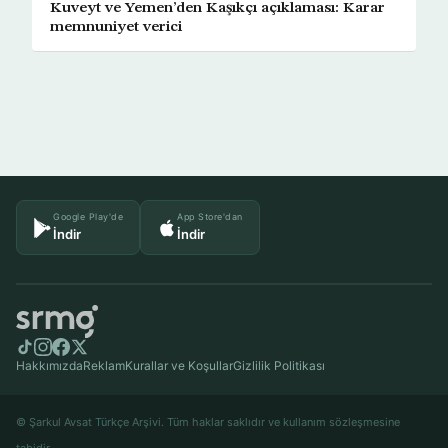
Kuveyt ve Yemen’den Kaşıkçı açıklaması: Karar
memnuniyet verici
Google Play'de
App Store'dan
İndir
İndir
Hakkımızda
Reklam
Kurallar ve Koşullar
Gizlilik Politikası
© Şarkul Avsat Türkçe Arşivi. Tüm haklar saklıdır ve kullanım sözleşmesine