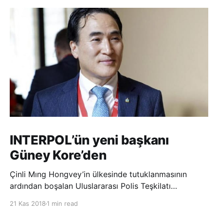
INTERPOL’ün yeni başkanı
Güney Kore’den
Çinli Mıng Hongvey’in ülkesinde tutuklanmasının
ardından boşalan Uluslararası Polis Teşkilatı
(INTERPOL) Başkanlığına Güney Koreli Kim Jong Yang
21 Kas 2018
1 min read
seçildi. INTERPOL Genel Kurulu’nun Dubai’deki