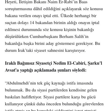
Heyeti, İletişim Bakanı Naim Er-Rabi’in Baas
soruşturmasına dâhil edildiğini açıklayarak söz konusu
bakana verilen onayı iptal etti. Ülkede herhangi bir
suçtan dolayı 14 bakandan birinin aldığı onayın iptal
edilmesi durumunda söz konusu kişinin bakanlığı
düşürülürken Cumhurbaşkanı Berham Salih’in
bakanlığa başka birini aday göstermesi gerekiyor. Bu
durum Irak’taki siyaset sahnesini karıştırıyor.
Iraklı Bağımsız Siyasetçi Nedim El-Cabiri, Şarku’l
Avsat’a yaptığı açıklamada şunları söyledi:
“Abdulmehdi’nin tek güç kaynağı istifa imasında
bulunmak. Bu da siyasi partilerden kendisine gelen
baskıları hafifletiyor. Siyasi partilere karşı bu gücü
kullanıyor çünkü daha önceden bulunduğu görevlerden
istifa etmiş ve bu konudaki ciddiyetini ispat etmişti.