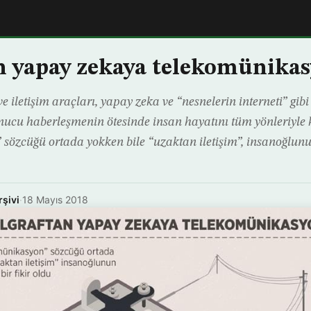
n yapay zekaya telekomünika
 iletişim araçları, yapay zeka ve “nesnelerin interneti” gib
onucu haberleşmenin ötesinde insan hayatını tüm yönleriyle
sözcüğü ortada yokken bile “uzaktan iletişim”, insanoğlun
rşivi
·
18 Mayıs 2018