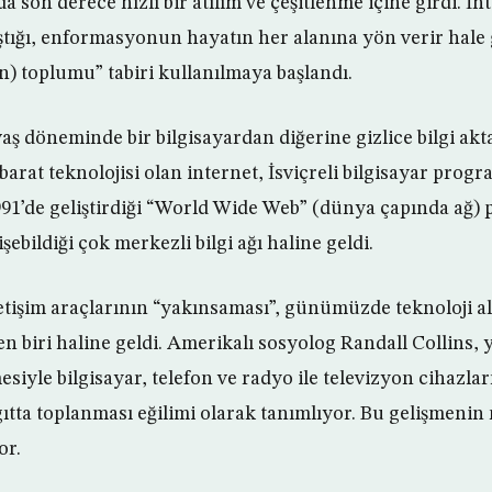
da son derece hızlı bir atılım ve çeşitlenme içine girdi. İ
aştığı, enformasyonun hayatın her alanına yön verir hale
n) toplumu” tabiri kullanılmaya başlandı.
ş döneminde bir bilgisayardan diğerine gizlice bilgi ak
ihbarat teknolojisi olan internet, İsviçreli bilgisayar prog
91’de geliştirdiği “World Wide Web” (dünya çapında ağ) 
ebildiği çok merkezli bilgi ağı haline geldi.
tişim araçlarının “yakınsaması”, günümüzde teknoloji a
en biri haline geldi. Amerikalı sosyolog Randall Collins, 
esiyle bilgisayar, telefon ve radyo ile televizyon cihazlar
gıtta toplanması eğilimi olarak tanımlıyor. Bu gelişmeni
or.