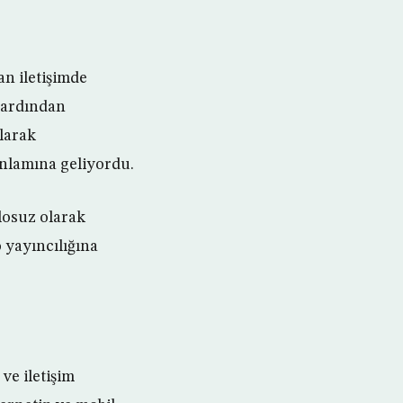
an iletişimde
, ardından
olarak
anlamına geliyordu.
blosuz olarak
o yayıncılığına
ve iletişim