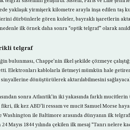
k telgraf sistemini geliştirdi. Sistem, Paris ve Lille şehirl
ede yaklaşık yirmişerk kilometre arayla inşa edilen taş k
erini dürbünlerle gören kuleler, bayraklı işaretlerin akta
nedenle ilk örnek daha sonra “optik telgraf” olarak anıld
ikli telgraf
riğin bulunması, Chappe’nin ilkel şekilde çözmeye çalıştı
tti. Elektronları kablolarla iletmeyi mümkün hale getiren
 sinyallerine dönüştürülerek aktarılabilmesini sağlayacak
sından sonra Atlantik’in iki yakasında farklı mucitlerin
ı fikri, ilk kez ABD’li ressam ve mucit Samuel Morse haya
te Washington ile Baltimore arasında dünyanın ilk telgraf
 24 Mayıs 1844 yılında çekilen ilk mesaj “Tanrı nelere ka