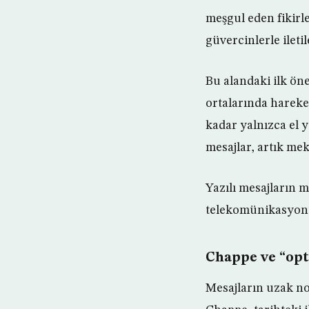
meşgul eden fikirl
güvercinlerle ileti
Bu alandaki ilk ön
ortalarında hareke
kadar yalnızca el y
mesajlar, artık mek
Yazılı mesajların
telekomünikasyonun
Chappe ve “opt
Mesajların uzak no