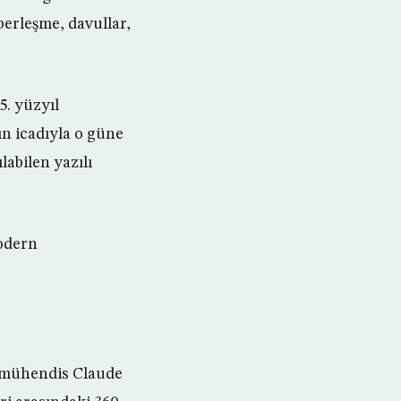
berleşme, davullar,
5. yüzyıl
ın icadıyla o güne
labilen yazılı
odern
z mühendis Claude