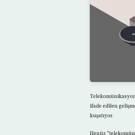
Telekomünikasyon v
ifade edilen geliş
kuşatıyor.
Henüz “telekomüni