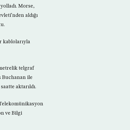
 yolladı. Morse,
vleti’nden aldığı
tu.
 kablolarıyla
etrelik telgraf
s Buchanan ile
saatte aktarıldı.
ı Telekomünikasyon
n ve Bilgi