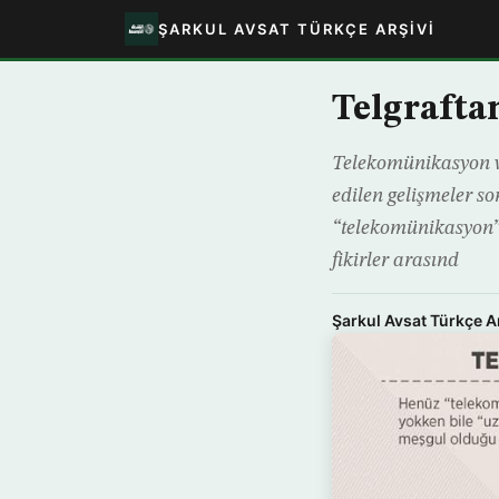
ŞARKUL AVSAT TÜRKÇE ARŞIVI
Telgrafta
Telekomünikasyon ve
edilen gelişmeler s
“telekomünikasyon” 
fikirler arasınd
Şarkul Avsat Türkçe A