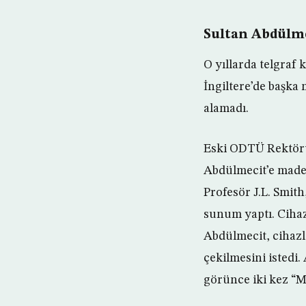
Sultan Abdülme
O yıllarda telgraf
İngiltere’de başka 
alamadı.
Eski ODTÜ Rektörü 
Abdülmecit’e made
Profesör J.L. Smith
sunum yaptı. Cihazı
Abdülmecit, cihazl
çekilmesini istedi
görünce iki kez “M