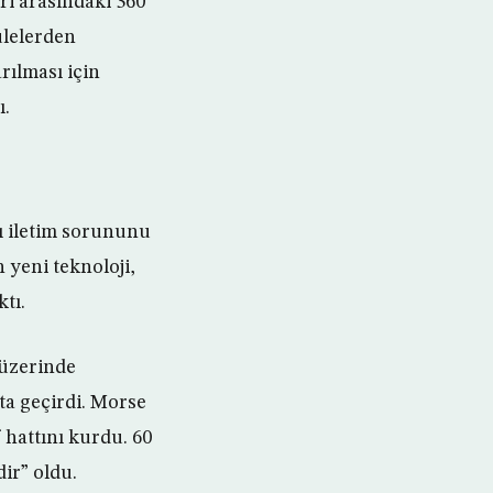
eri arasındaki 360
ulelerden
rılması için
ı.
ğı iletim sorununu
 yeni teknoloji,
tı.
 üzerinde
ta geçirdi. Morse
 hattını kurdu. 60
dir” oldu.