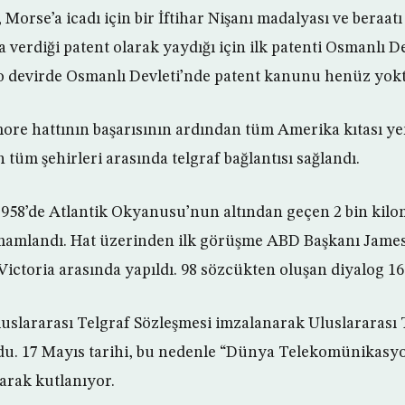
Morse’a icadı için bir İftihar Nişanı madalyası ve beraatı
verdiği patent olarak yaydığı için ilk patenti Osmanlı De
 o devirde Osmanlı Devleti’nde patent kanunu henüz yok
re hattının başarısının ardından tüm Amerika kıtası yer
tüm şehirleri arasında telgraf bağlantısı sağlandı.
 1958’de Atlantik Okyanusu’nun altından geçen 2 bin kilom
amamlandı. Hat üzerinden ilk görüşme ABD Başkanı Jame
 Victoria arasında yapıldı. 98 sözcükten oluşan diyalog 16 
luslararası Telgraf Sözleşmesi imzalanarak Uluslararas
ldu. 17 Mayıs tarihi, bu nedenle “Dünya Telekomünikasyo
rak kutlanıyor.