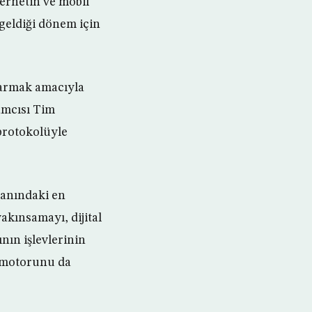
nternetin ve mobil
 geldiği dönem için
tarmak amacıyla
ramcısı Tim
protokolüyle
lanındaki en
yakınsamayı, dijital
ının işlevlerinin
n motorunu da