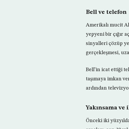
Bell ve telefon
Amerikalı mucit Al
yepyeni bir çığır aç
sinyalleri çözüp y
gerçekleşmesi, uza
Bell’in icat ettiği 
taşımaya imkan vere
ardından televizyon
Yakınsama ve i
Önceki iki yüzyılda