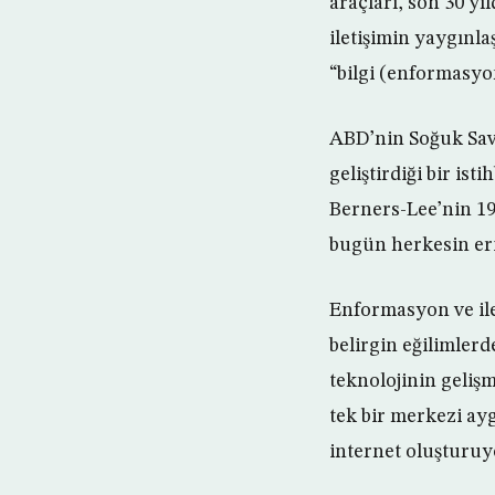
araçları, son 30 yıl
iletişimin yaygınl
“bilgi (enformasyo
ABD’nin Soğuk Sava
geliştirdiği bir ist
Berners-Lee’nin 19
bugün herkesin eriş
Enformasyon ve ile
belirgin eğilimlerd
teknolojinin gelişm
tek bir merkezi ay
internet oluşturuy