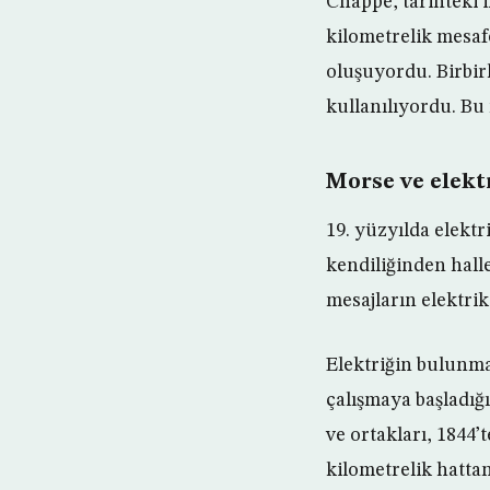
Chappe, tarihteki il
kilometrelik mesaf
oluşuyordu. Birbirl
kullanılıyordu. Bu 
Morse ve elektr
19. yüzyılda elekt
kendiliğinden halle
mesajların elektrik
Elektriğin bulunma
çalışmaya başladığ
ve ortakları, 1844’
kilometrelik hattan