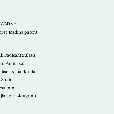
. ABD ve
Morse icadına patent
lı Padişahı Sultan
an Amerikalı
çalışması hakkında
. Sultan
esajının
ajla aynı olduğunu