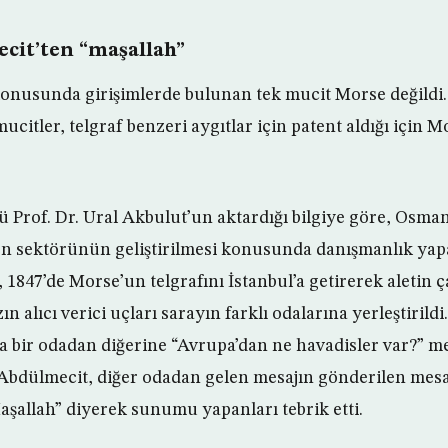
cit’ten “maşallah”
 konusunda girişimlerde bulunan tek mucit Morse değildi
mucitler, telgraf benzeri aygıtlar için patent aldığı için 
Prof. Dr. Ural Akbulut’un aktardığı bilgiye göre, Osman
n sektörünün geliştirilmesi konusunda danışmanlık yap
, 1847’de Morse’un telgrafını İstanbul’a getirerek aletin 
n alıcı verici uçları sarayın farklı odalarına yerleştirildi
a bir odadan diğerine “Avrupa’dan ne havadisler var?” m
. Abdülmecit, diğer odadan gelen mesajın gönderilen mes
aşallah” diyerek sunumu yapanları tebrik etti.