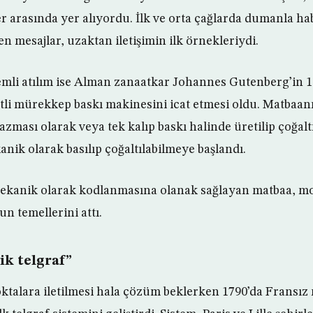
er arasında yer alıyordu. İlk ve orta çağlarda dumanla ha
len mesajlar, uzaktan iletişimin ilk örnekleriydi.
emli atılım ise Alman zanaatkar Johannes Gutenberg’in 1
tli mürekkep baskı makinesini icat etmesi oldu. Matbaan
azması olarak veya tek kalıp baskı halinde üretilip çoğaltı
anik olarak basılıp çoğaltılabilmeye başlandı.
 mekanik olarak kodlanmasına olanak sağlayan matbaa, m
 temellerini attı.
ik telgraf”
ktalara iletilmesi hala çözüm beklerken 1790’da Fransı