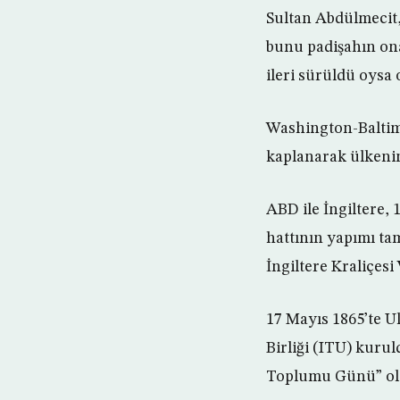
Sultan Abdülmecit, 
bunu padişahın ona 
ileri sürüldü oysa
Washington-Baltimo
kaplanarak ülkenin 
ABD ile İngiltere,
hattının yapımı t
İngiltere Kraliçesi
17 Mayıs 1865’te U
Birliği (ITU) kuru
Toplumu Günü” ola