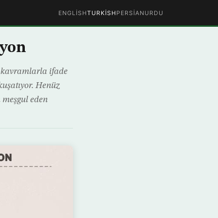
ENGLISH
TURKISH
PERSIAN
URDU
syon
i kavramlarla ifade
 kuşatıyor. Henüz
u meşgul eden