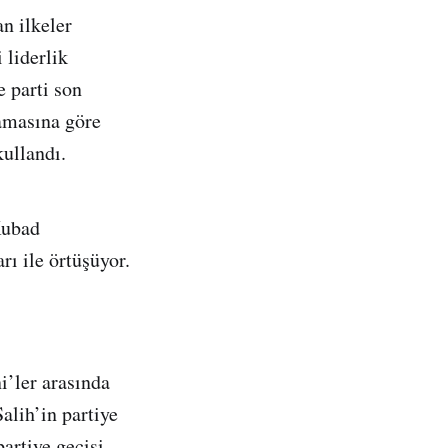
n ilkeler
 liderlik
e parti son
lamasına göre
kullandı.
Kubad
ı ile örtüşüyor.
i’ler arasında
alih’in partiye
artiye geçişi