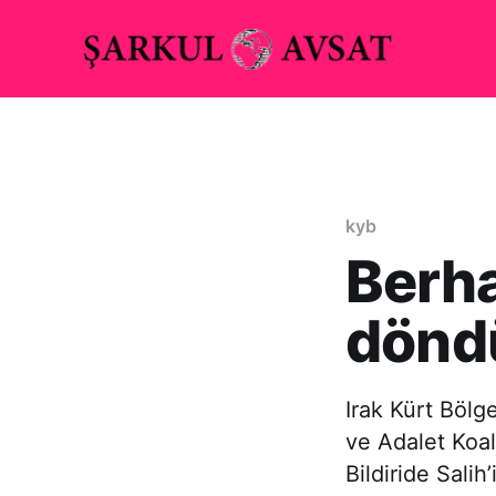
kyb
Berha
dönd
Irak Kürt Bölg
ve Adalet Koal
Bildiride Sali