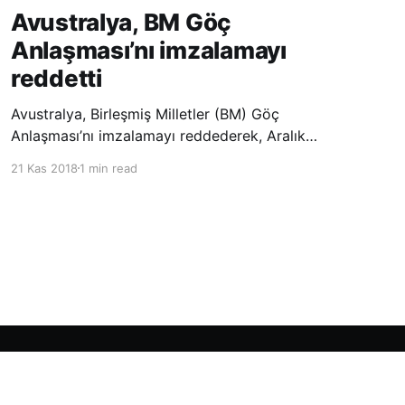
Avustralya, BM Göç
Anlaşması’nı imzalamayı
reddetti
Avustralya, Birleşmiş Milletler (BM) Göç
Anlaşması’nı imzalamayı reddederek, Aralık
ayında Fas’ta düzenlenecek olan uluslararası
21 Kas 2018
1 min read
konferansta BM üyesi ülkeler tarafından
imzalanması beklenen Küresel Göç
Sözleşmesi’ne katılmayacağını açıklayan
ülkelerin yer aldığı uzun listeye dahil oldu.
Powered by Ghost