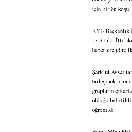
için bir ön koşul
KYB Başkanlık K
ve Adalet İttifa
haberlere göre i
Şark’ul Avsat tar
birleşmek isteme
grupların çıkarl
olduğu belirtild
öğrenildi
Hama Mina birliği