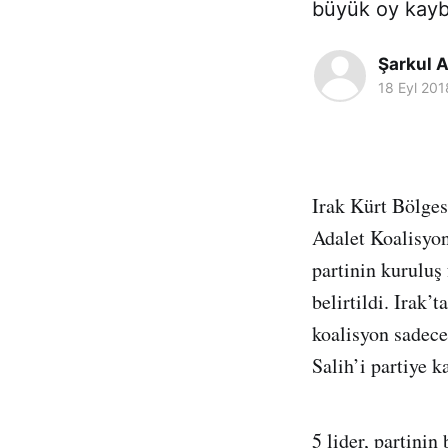
büyük oy kaybe
Şarkul A
18 Eyl 201
Irak Kürt Bölge
Adalet Koalisyonu
partinin kuruluş
belirtildi. Irak
koalisyon sadece
Salih’i partiye 
5 lider, partini