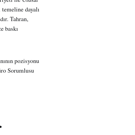
ı temeline dayalı
dır. Tahran,
ze baskı
nının pozisyonu
büro Sorumlusu
.