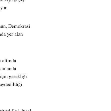
yor.
nun, Demokrasi
ada yer alan
ı altında
 zamanda
için gerekliği
kaydedildiği
iyeti ile Ulusal