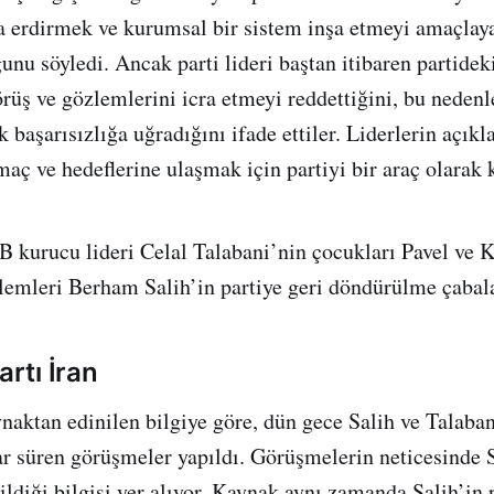
na erdirmek ve kurumsal bir sistem inşa etmeyi amaçlaya
nu söyledi. Ancak parti lideri baştan itibaren partideki
rüş ve gözlemlerini icra etmeyi reddettiğini, bu nedenl
 başarısızlığa uğradığını ifade ettiler. Liderlerin açık
aç ve hedeflerine ulaşmak için partiyi bir araç olarak 
 kurucu lideri Celal Talabani’nin çocukları Pavel ve 
lemleri Berham Salih’in partiye geri döndürülme çabalar
artı İran
ynaktan edinilen bilgiye göre, dün gece Salih ve Talaban
ar süren görüşmeler yapıldı. Görüşmelerin neticesinde S
ldiği bilgisi yer alıyor. Kaynak aynı zamanda Salih’in p