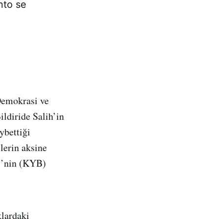
nto se
Demokrasi ve
ildiride Salih’in
ybettiği
lerin aksine
ği’nin (KYB)
klardaki