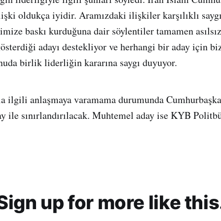
lişki oldukça iyidir. Aramızdaki ilişkiler karşılıklı sayg
rimize baskı kurduğuna dair söylentiler tamamen asılsız
österdiği adayı destekliyor ve herhangi bir aday için bi
uda birlik liderliğin kararına saygı duyuyor.
yla ilgili anlaşmaya varamama durumunda Cumhurbaşka
y ile sınırlandırılacak. Muhtemel aday ise KYB Polit
Sign up for more like this