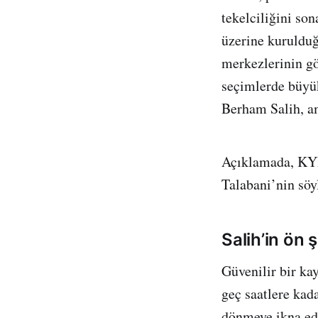
tekelciliğini so
üzerine kurulduğu
merkezlerinin gö
seçimlerde büyük
Berham Salih, am
Açıklamada, KYB
Talabani’nin söy
Salih’in ön ş
Güvenilir bir ka
geç saatlere kad
dönmeye ikna edi