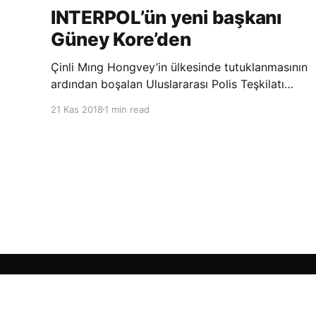
INTERPOL’ün yeni başkanı
Güney Kore’den
Çinli Mıng Hongvey’in ülkesinde tutuklanmasının
ardından boşalan Uluslararası Polis Teşkilatı
(INTERPOL) Başkanlığına Güney Koreli Kim
21 Kas 2018
1 min read
Jong Yang seçildi. INTERPOL Genel Kurulu’nun
Dubai’deki toplantısında yapılan seçimde,
oyların 3’te 2’sini kazanan Kim, teşkilatın yeni
Şarkul Avsat Türkçe Arşivi
© 2026