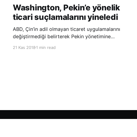
Washington, Pekin’e yönelik
ticari suçlamalarını yineledi
ABD, Çin’in adil olmayan ticaret uygulamalarını
değiştirmediği belirterek Pekin yönetimine
yönelik suçlamalarını yineledi. ABD Ticaret
21 Kas 2018
1 min read
Temsilciliği’nin Çin’in fikri mülkiyet ve teknoloji
transfer politikalarına dair hazırladığı ‘Section
301’ adlı soruşturma raporunun güncellenmiş
halinde
Sign up