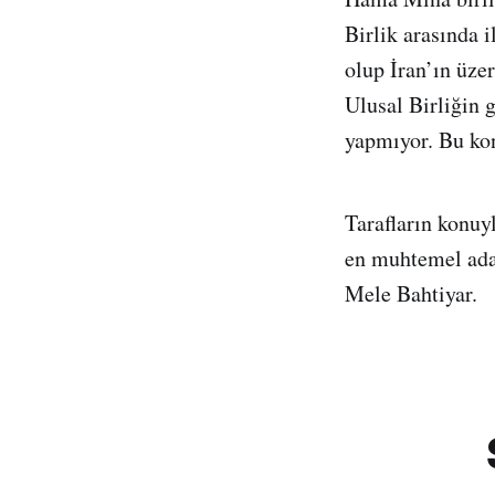
Birlik arasında i
olup İran’ın üze
Ulusal Birliğin g
yapmıyor. Bu kon
Tarafların konu
en muhtemel ada
Mele Bahtiyar.