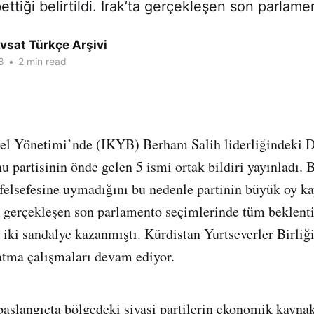
ttiği belirtildi. Irak’ta gerçekleşen son parlame
vsat Türkçe Arşivi
8
•
2 min read
sel Yönetimi’nde (IKYB) Berham Salih liderliğindeki 
 partisinin önde gelen 5 ismi ortak bildiri yayınladı. B
 felsefesine uymadığını bu nedenle partinin büyük oy ka
’ta gerçekleşen son parlamento seçimlerinde tüm beklenti
 iki sandalye kazanmıştı. Kürdistan Yurtseverler Birli
katma çalışmaları devam ediyor.
n başlangıçta bölgedeki siyasi partilerin ekonomik kayna