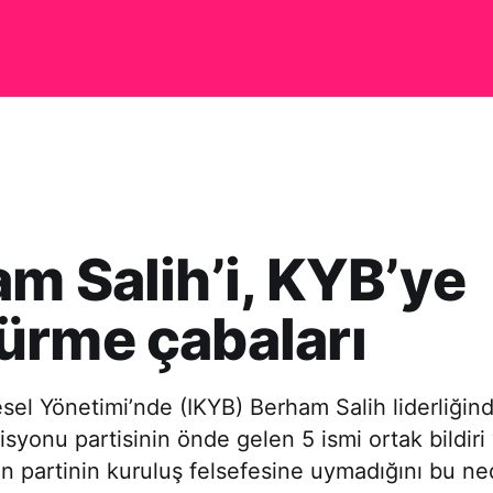
m Salih’i, KYB’ye
ürme çabaları
esel Yönetimi’nde (IKYB) Berham Salih liderliği
isyonu partisinin önde gelen 5 ismi ortak bildiri 
h’in partinin kuruluş felsefesine uymadığını bu ne