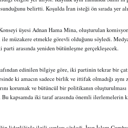
 sunduğunu belirtti. Koşulda İran isteği ön sırada yer alı
onseyi üyesi Adnan Hama Mina, oluşturulan komisyo
kı ile müzakere etmekle görevli olduğunu söyledi. Medy
ki parti arasında yeniden bütünleşme gerçekleşecek.
afından edinilen bilgiye göre, iki partinin tekrar bir çat
sinde ki amacın sadece birlik ve ittifak olmadığı aynı
arını korumak ve bütüncül bir politikanın oluşturulması 
i. Bu kapsamda iki taraf arasında önemli ilerlemelerin 
n liderliğiyle ilgili şunları söyledi. İran İslam Cumhur