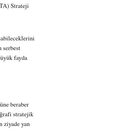
TA) Strateji
şabileceklerini
 serbest
büyük fayda
tüne beraber
rafi stratejik
n ziyade yan