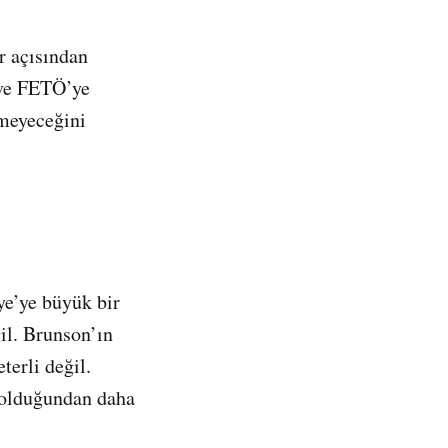
r açısından
 ve FETÖ’ye
rmeyeceğini
ye’ye büyük bir
ğil. Brunson’ın
terli değil.
 olduğundan daha