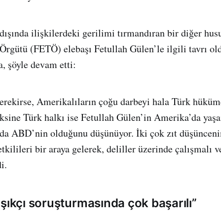
ışında ilişkilerdeki gerilimi tırmandıran bir diğer hu
 Örgütü (FETÖ) elebaşı Fetullah Gülen’le ilgili tavrı o
, şöyle devam etti:
rekirse, Amerikalıların çoğu darbeyi hala Türk hüküme
ksine Türk halkı ise Fetullah Gülen’in Amerika’da yaş
nda ABD’nin olduğunu düşünüyor. İki çok zıt düşünceni
kilileri bir araya gelerek, deliller üzerinde çalışmalı 
i.
aşıkçı soruşturmasında çok başarılı”