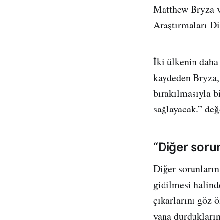
Matthew Bryza v
Araştırmaları Di
İki ülkenin daha 
kaydeden Bryza, 
bırakılmasıyla 
sağlayacak.” değ
“Diğer soru
Diğer sorunların
gidilmesi halind
çıkarlarını göz 
yana durdukların