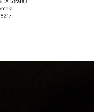
ETA Strateji
 emekli
#8217