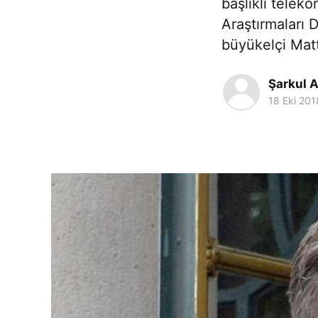
başlıklı telek
Araştırmaları 
büyükelçi Mat
Şarkul A
18 Eki 201