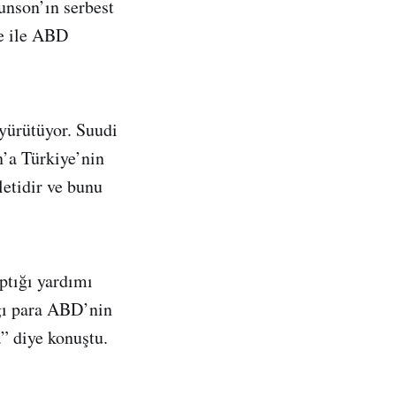
unson’ın serbest
ye ile ABD
yürütüyor. Suudi
’a Türkiye’nin
letidir ve bunu
aptığı yardımı
ğı para ABD’nin
” diye konuştu.