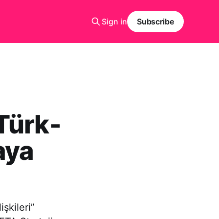
Sign in
Subscribe
Türk-
aya
şkileri”