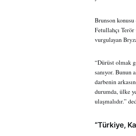
Brunson konusu d
Fetullahçı Terör
vurgulayan Bryza
“Dürüst olmak ge
sanıyor. Bunun a
darbenin arkası
durumda, ülke yet
ulaşmalıdır.” ded
“Türkiye, K