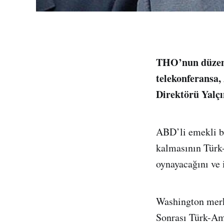
THO’nun düzenl
telekonferansa,
Direktörü Yalçı
ABD’li emekli b
kalmasının Türk
oynayacağını ve i
Washington merk
Sonrası Türk-Ame