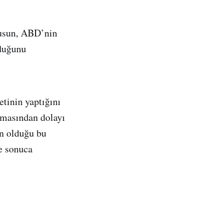
susun, ABD’nin
lduğunu
tinin yaptığını
amasından dolayı
n olduğu bu
ve sonuca