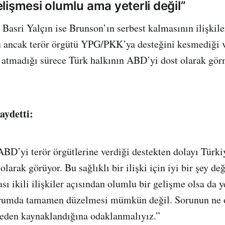
lişmesi olumlu ama yeterli değil”
asri Yalçın ise Brunson’ın serbest kalmasının ilişkile
 ancak terör örgütü YPG/PKK’ya desteğini kesmediği
 atmadığı sürece Türk halkının ABD’yi dost olarak gö
aydetti:
BD’yi terör örgütlerine verdiği destekten dolayı Türki
olarak görüyor. Bu sağlıklı bir ilişki için iyi bir şey de
sı ikili ilişkiler açısından olumlu bir gelişme olsa da ye
durumda tamamen düzelmesi mümkün değil. Sorunun ne
reden kaynaklandığına odaklanmalıyız.”