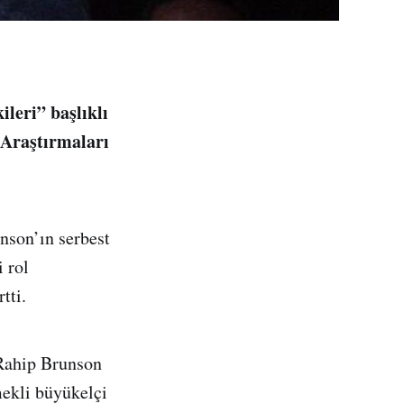
leri” başlıklı
 Araştırmaları
son’ın serbest
 rol
tti.
Rahip Brunson
mekli büyükelçi