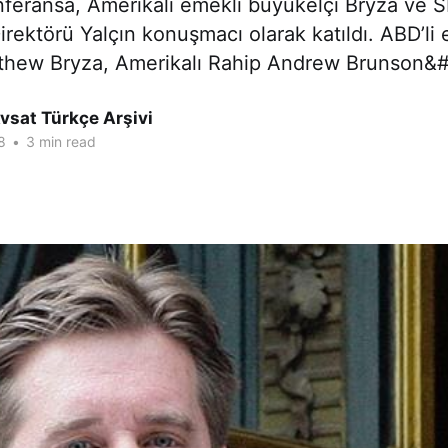
onferansa, Amerikalı emekli büyükelçi Bryza ve S
Direktörü Yalçın konuşmacı olarak katıldı. ABD’li
thew Bryza, Amerikalı Rahip Andrew Brunson&
vsat Türkçe Arşivi
8
•
3 min read