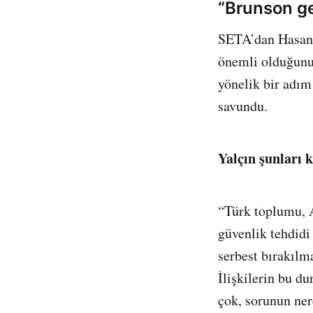
“Brunson ge
SETA’dan Hasan B
önemli olduğunu
yönelik bir adım
savundu.
Yalçın şunları k
“Türk toplumu, A
güvenlik tehdidi 
serbest bırakılma
İlişkilerin bu 
çok, sorunun ne