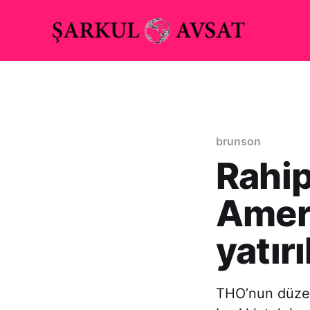
brunson
Rahip
Ameri
yatırı
THO’nun düzenl