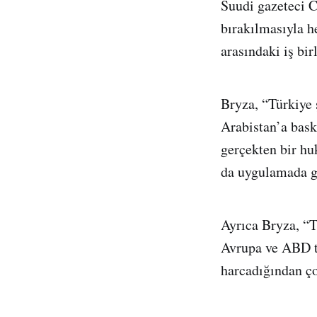
Suudi gazeteci C
bırakılmasıyla h
arasındaki iş bir
Bryza, “Türkiye 
Arabistan’a bas
gerçekten bir hu
da uygulamada g
Ayrıca Bryza, “T
Avrupa ve ABD t
harcadığından ço