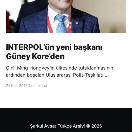
INTERPOL’ün yeni başkanı
Güney Kore’den
Çinli Mıng Hongvey’in ülkesinde tutuklanmasının
ardından boşalan Uluslararası Polis Teşkilatı
(INTERPOL) Başkanlığına Güney Koreli Kim Jong Yang
21 Kas 2018
1 min read
seçildi. INTERPOL Genel Kurulu’nun Dubai’deki
toplantısında yapılan seçimde, oyların 3’te 2’sini
kazanan Kim, teşkilatın yeni
Şarkul Avsat Türkçe Arşivi
© 2026