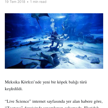
19 Tem 2018
•
1 min read
Meksika Körfezi’nde yeni bir köpek balığı türü
keşfedildi.
“Live Science” internet sayfasında yer alan habere göre,
“Zootaxa” dergisinde yayımlanan çalışmada, Floridalı