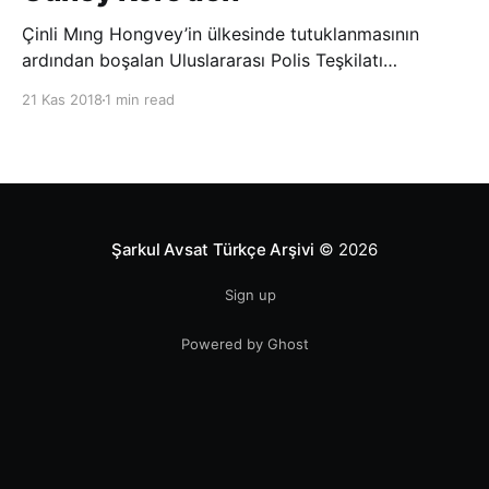
Çinli Mıng Hongvey’in ülkesinde tutuklanmasının
ardından boşalan Uluslararası Polis Teşkilatı
(INTERPOL) Başkanlığına Güney Koreli Kim Jong Yang
21 Kas 2018
1 min read
seçildi. INTERPOL Genel Kurulu’nun Dubai’deki
toplantısında yapılan seçimde, oyların 3’te 2’sini
kazanan Kim, teşkilatın yeni
Şarkul Avsat Türkçe Arşivi
© 2026
Sign up
Powered by Ghost