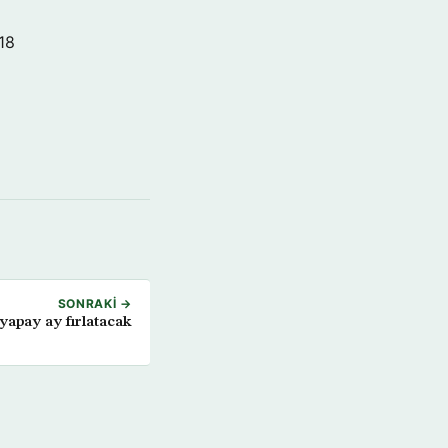
18
SONRAKI →
yapay ay fırlatacak