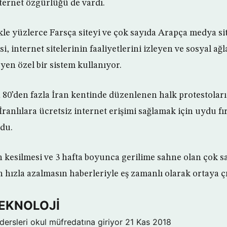
nternet özgürlüğü de vardı.
kle yüzlerce Farsça siteyi ve çok sayıda Arapça medya sit
i, internet sitelerinin faaliyetlerini izleyen ve sosyal ağ
eyen özel bir sistem kullanıyor.
80’den fazla İran kentinde düzenlenen halk protestoları
anlılara ücretsiz internet erişimi sağlamak için uydu fı
rdu.
in kesilmesi ve 3 hafta boyunca gerilime sahne olan çok s
 hızla azalmasın haberleriyle eş zamanlı olarak ortaya çı
TEKNOLOJİ
dersleri okul müfredatına giriyor
21 Kas 2018