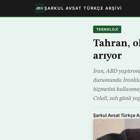
ŞARKUL AVSAT TÜRKÇE ARŞIVI
TEKNOLOJİ
Tahran, o
arıyor
İran, ABD yaptırım
durumunda İranlıları
hizmetini kullanma
Celali, salı günü yap
Şarkul Avsat Türkçe A