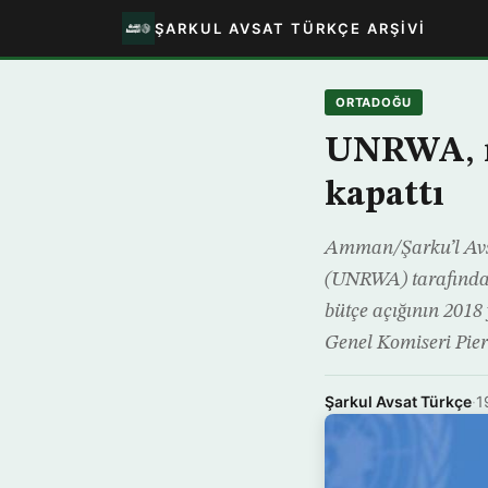
ŞARKUL AVSAT TÜRKÇE ARŞIVI
ORTADOĞU
UNRWA, m
kapattı
Amman/Şarku’l Avsat
(UNRWA) tarafında
bütçe açığının 2018
Genel Komiseri Pie
Şarkul Avsat Türkçe
·
1