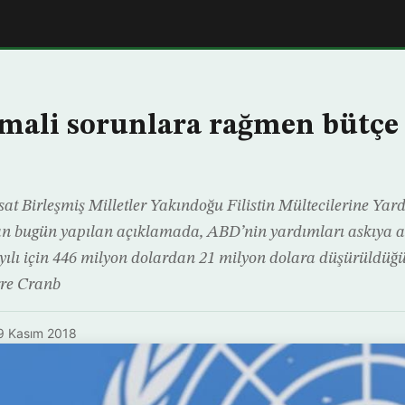
ali sorunlara rağmen bütçe 
 Birleşmiş Milletler Yakındoğu Filistin Mültecilerine Ya
n bugün yapılan açıklamada, ABD’nin yardımları askıya 
 yılı için 446 milyon dolardan 21 milyon dolara düşürüldüğ
rre Cranb
9 Kasım 2018