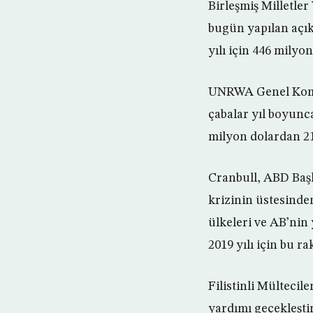
Birleşmiş Milletle
bugün yapılan açık
yılı için 446 milyo
UNRWA Genel Komis
çabalar yıl boyunca
milyon dolardan 21
Cranbull, ABD Baş
krizinin üstesinde
ülkeleri ve AB’nin 
2019 yılı için bu r
Filistinli Mülteci
yardımı geçekleştir