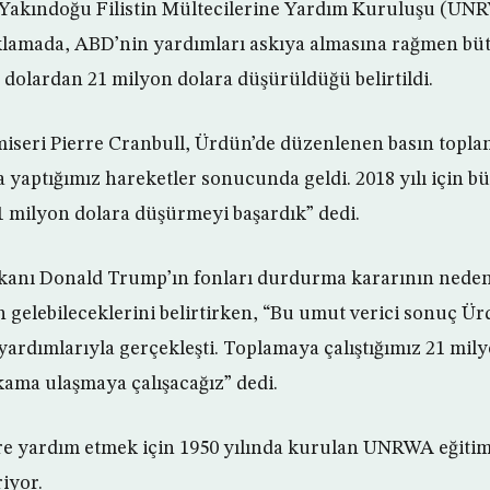
r Yakındoğu Filistin Mültecilerine Yardım Kuruluşu (UN
lamada, ABD’nin yardımları askıya almasına rağmen büt
n dolardan 21 milyon dolara düşürüldüğü belirtildi.
eri Pierre Cranbull, Ürdün’de düzenlenen basın toplan
 yaptığımız hareketler sonucunda geldi. 2018 yılı için bü
 milyon dolara düşürmeyi başardık” dedi.
kanı Donald Trump’ın fonları durdurma kararının neden
n gelebileceklerini belirtirken, “Bu umut verici sonuç Ü
yardımlarıyla gerçekleşti. Toplamaya çalıştığımız 21 mily
akama ulaşmaya çalışacağız” dedi.
lere yardım etmek için 1950 yılında kurulan UNRWA eğitim,
iyor.