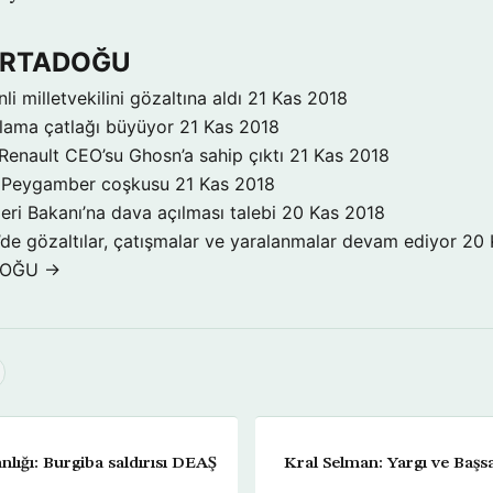
 ORTADOĞU
inli milletvekilini gözaltına aldı
21 Kas 2018
klama çatlağı büyüyor
21 Kas 2018
Renault CEO’su Ghosn’a sahip çıktı
21 Kas 2018
a Peygamber coşkusu
21 Kas 2018
şleri Bakanı’na dava açılması talebi
20 Kas 2018
’de gözaltılar, çatışmalar ve yaralanmalar devam ediyor
20 
DOĞU →
nlığı: Burgiba saldırısı DEAŞ
Kral Selman: Yargı ve Başsav