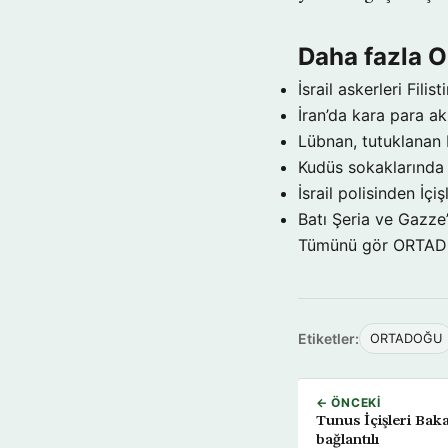
Daha fazla
İsrail askerleri Filist
İran’da kara para a
Lübnan, tutuklanan 
Kudüs sokaklarınd
İsrail polisinden İçi
Batı Şeria ve Gazze
Tümünü gör ORTA
Etiketler:
ORTADOĞU
← ÖNCEKI
Tunus İçişleri Baka
bağlantılı