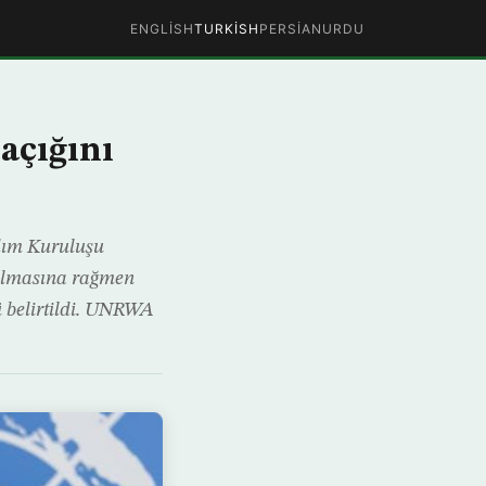
ENGLISH
TURKISH
PERSIAN
URDU
açığını
rdım Kuruluşu
almasına rağmen
ü belirtildi. UNRWA