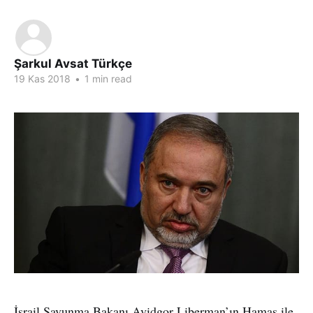
Şarkul Avsat Türkçe
19 Kas 2018
•
1 min read
İsrail Savunma Bakanı Avidgor Liberman’ın Hamas ile