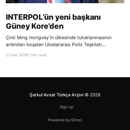
INTERPOL’ün yeni başkanı
Güney Kore’den
Çinli Mıng Hongvey’in ülkesinde tutuklanmasının
ardından boşalan Uluslararası Polis Teşkilatı
(INTERPOL) Başkanlığına Güney Koreli Kim Jong Yang
21 Kas 2018
1 min read
seçildi. INTERPOL Genel Kurulu’nun Dubai’deki
toplantısında yapılan seçimde, oyların 3’te 2’sini
kazanan Kim, teşkilatın yeni
Şarkul Avsat Türkçe Arşivi
© 2026
Sign up
Powered by Ghost