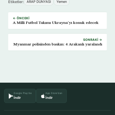
Etiketler:
ARAP DÜNYASI
Yemen
← ÖNCEKI
A Milli Futbol Takımı Ukrayna’yı konuk edecek
SONRAKI →
Myanmar polisinden baskın: 4 Arakanlı yaralandı
Google Play'de
App Store'dan
İndir
İndir