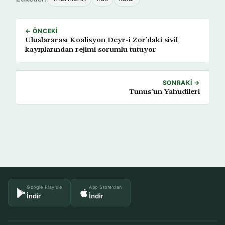
← ÖNCEKI
Uluslararası Koalisyon Deyr-i Zor’daki sivil
kayıplarından rejimi sorumlu tutuyor
SONRAKI →
Tunus’un Yahudileri
Google Play'de
App Store'dan
İndir
İndir