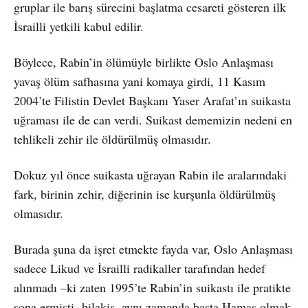
gruplar ile barış sürecini başlatma cesareti gösteren ilk
İsrailli yetkili kabul edilir.
Böylece, Rabin’in ölümüyle birlikte Oslo Anlaşması
yavaş ölüm safhasına yani komaya girdi, 11 Kasım
2004’te Filistin Devlet Başkanı Yaser Arafat’ın suikasta
uğraması ile de can verdi. Suikast dememizin nedeni en
tehlikeli zehir ile öldürülmüş olmasıdır.
Dokuz yıl önce suikasta uğrayan Rabin ile aralarındaki
fark, birinin zehir, diğerinin ise kurşunla öldürülmüş
olmasıdır.
Burada şuna da işret etmekte fayda var, Oslo Anlaşması
sadece Likud ve İsrailli radikaller tarafından hedef
alınmadı –ki zaten 1995’te Rabin’in suikastı ile pratikte
sona ermişti- bilakis, aynı zamanda başta Hamas olmak