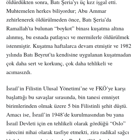
öldürdükten sonra, Batı Şeria’yı üç kez işgal etti.
Muhtemelen herkes biliyordur; Abu Ammar
zehirlenerek öldürülmeden önce, Batı Şeria’da
Ramallah’ta bulunan “boykot” binası kuşatma altına
alınmış, bu esnada patlayıcı ve mermilerle öldürülmek
istenmiştir. Kuşatma haftalarca devam etmiştir ve 1982
yılında Batı Beyrut’ta kendisine uygulanan kuşatmadan
çok daha sert ve korkunç, çok daha tehlikeli ve
acımasızdı.
İsrail’in Filistin Ulusal Yönetimi’ne ve FKÖ’ye karşı
başlattığı bu savaşlar sırasında, bin tanesi emniyet
birimlerinden olmak üzere 5 bin Filistinli şehit düştü.
Amacı ise, İsrail’in 1948’de kurulmasından bu yana
İsrail Devleti için en tehlikeli olarak gördüğü “Oslo”
sürecini nihai olarak tasfiye etmekti, zira radikal sağcı