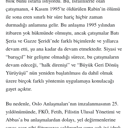
blok bunu ısrarla istiyordu. Bu, İsraillilerle olan
çatışmanın, 4 Kasım 1995’te öldürülen Rabin’in ölümü
ile sona eren sınırlı bir süre hariç hiçbir zaman
durmadığı anlamına gelir. Bu anlaşma 1995 yılından
itibaren yok hükmünde olmuştu, ancak çatışmalar Batı
Şeria ve Gazze Şeridi’nde farklı biçimlerde ve yıllarca
devam etti, şu ana kadar da devam etmektedir. Siyasi ve
“barışçıl” bir gelişme olmadığı sürece, bu çatışmaların
devam edeceği, “halk direnişi” ve “Büyük Geri Dönüş
Yürüyüşü” nün yeniden başlatılması da dahil olmak
üzere birçok farklı yöntemin uygulamaya konulacağı
gayet açıktır.
Bu nedenle, Oslo Anlaşmaları’nın imzalanmasının 25.
yıldönümünde, FKÖ, Fetih, Filistin Ulusal Yönetimi ve
Abbas’a bu anlaşmalardan dolayı, yel değirmenlerine
savaş açar gibi fütursuzca saldıranlar şunu çok iyi idrak