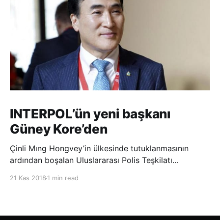
INTERPOL’ün yeni başkanı
Güney Kore’den
Çinli Mıng Hongvey’in ülkesinde tutuklanmasının
ardından boşalan Uluslararası Polis Teşkilatı
(INTERPOL) Başkanlığına Güney Koreli Kim Jong Yang
21 Kas 2018
1 min read
seçildi. INTERPOL Genel Kurulu’nun Dubai’deki
toplantısında yapılan seçimde, oyların 3’te 2’sini
kazanan Kim, teşkilatın yeni