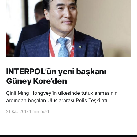
INTERPOL’ün yeni başkanı
Güney Kore’den
Çinli Mıng Hongvey’in ülkesinde tutuklanmasının
ardından boşalan Uluslararası Polis Teşkilatı
(INTERPOL) Başkanlığına Güney Koreli Kim Jong Yang
21 Kas 2018
1 min read
seçildi. INTERPOL Genel Kurulu’nun Dubai’deki
toplantısında yapılan seçimde, oyların 3’te 2’sini
kazanan Kim, teşkilatın yeni