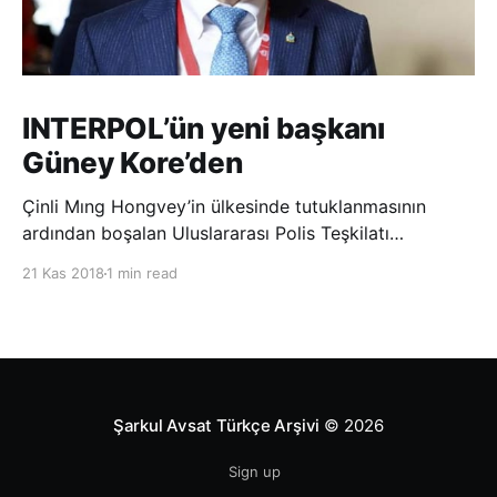
INTERPOL’ün yeni başkanı
Güney Kore’den
Çinli Mıng Hongvey’in ülkesinde tutuklanmasının
ardından boşalan Uluslararası Polis Teşkilatı
(INTERPOL) Başkanlığına Güney Koreli Kim Jong Yang
21 Kas 2018
1 min read
seçildi. INTERPOL Genel Kurulu’nun Dubai’deki
toplantısında yapılan seçimde, oyların 3’te 2’sini
kazanan Kim, teşkilatın yeni
Şarkul Avsat Türkçe Arşivi
© 2026
Sign up