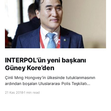
INTERPOL’ün yeni başkanı
Güney Kore’den
Çinli Mıng Hongvey’in ülkesinde tutuklanmasının
ardından boşalan Uluslararası Polis Teşkilatı
(INTERPOL) Başkanlığına Güney Koreli Kim Jong Yang
21 Kas 2018
1 min read
seçildi. INTERPOL Genel Kurulu’nun Dubai’deki
toplantısında yapılan seçimde, oyların 3’te 2’sini
kazanan Kim, teşkilatın yeni