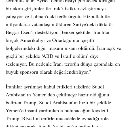
sorumlusudur. Ayrıca demokrasiyi çürütecek kırılgan
birtakım girişimler ile Irak’ı istikrarsızlaştırmaya
çalışıyor ve Lübnan’daki terör örgütü Hizbullah ile
milyonlarca vatandaşını öldüren Suriye’deki diktatör
Beşşar Esed’i destekliyor. Benzer şekilde, İranlılar
birçok Amerikalıyı ve Ortadoğu’nun çeşitli
bölgelerindeki diğer masum insanı öldürdü. İran açık ve
güçlü bir şekilde ‘ABD ve İsrail’e ölüm’ diye
sesleniyor. Bu nedenle İran, terörün dünya çapındaki en
büyük sponsoru olarak değerlendiriliyor.”
İranlılar ayrılmayı kabul ettikleri takdirde Suudi
Arabistan’ın Yemen’den çekilmeye hazır olduğunu
belirten Trump, Suudi Arabistan’ın hızlı bir şekilde
Yemen’e insani yardımlarda bulunacağını kaydetti.
Trump, Riyad’ın terörle mücadelede oynadığı role
dikkat çekerek, Suudi Arabistan’ın teröre karşı