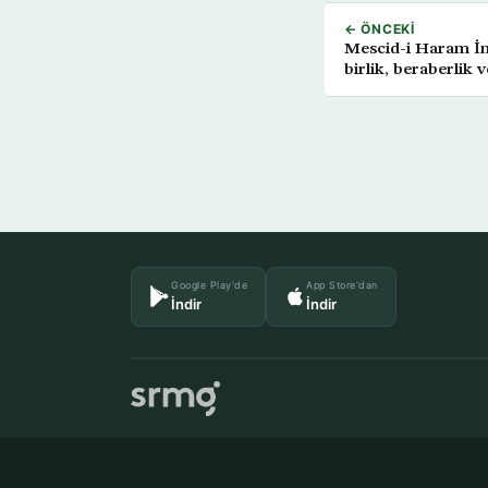
← ÖNCEKI
Mescid-i Haram İ
birlik, beraberlik v
Google Play'de
App Store'dan
İndir
İndir