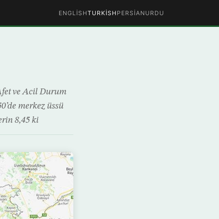
ENGLISH
TURKISH
PERSIAN
URDU
Afet ve Acil Durum
.50’de merkez üssü
rin 8,45 ki