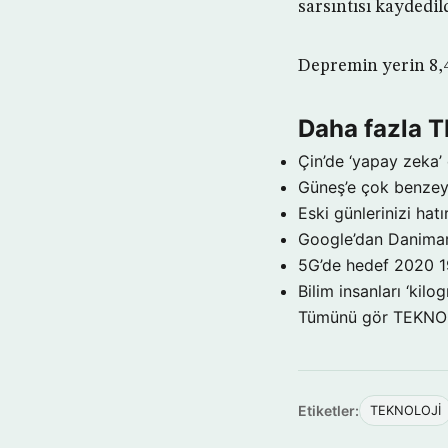
sarsıntısı kaydedild
Depremin yerin 8,4
Daha fazla 
Çin’de ‘yapay zeka’ 
Güneş’e çok benzeye
Eski günlerinizi hat
Google’dan Danimar
5G’de hedef 2020
1
Bilim insanları ‘kil
Tümünü gör TEKNO
Etiketler:
TEKNOLOJİ