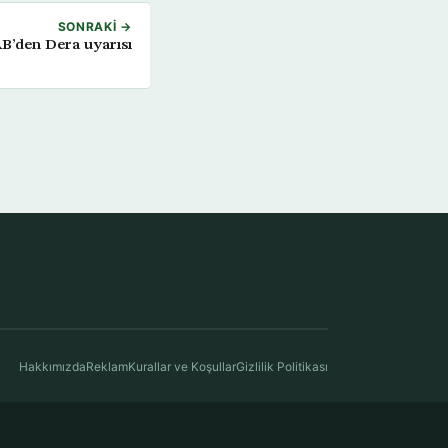
SONRAKI →
B’den Dera uyarısı
Hakkımızda
Reklam
Kurallar ve Koşullar
Gizlilik Politikası