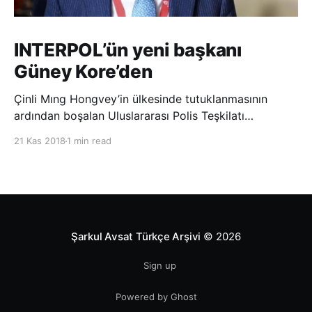
INTERPOL’ün yeni başkanı
Güney Kore’den
Çinli Mıng Hongvey’in ülkesinde tutuklanmasının
ardından boşalan Uluslararası Polis Teşkilatı
(INTERPOL) Başkanlığına Güney Koreli Kim Jong Yang
21 Kas 2018
1 min read
seçildi. INTERPOL Genel Kurulu’nun Dubai’deki
toplantısında yapılan seçimde, oyların 3’te 2’sini
kazanan Kim, teşkilatın yeni
Şarkul Avsat Türkçe Arşivi
© 2026
Sign up
Powered by Ghost