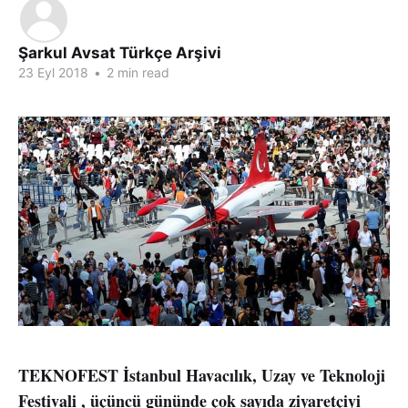
Şarkul Avsat Türkçe Arşivi
23 Eyl 2018
•
2 min read
TEKNOFEST İstanbul Havacılık, Uzay ve Teknoloji
Festivali , üçüncü gününde çok sayıda ziyaretçiyi