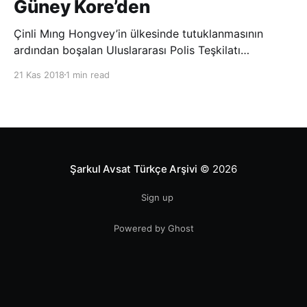
Güney Kore’den
Çinli Mıng Hongvey’in ülkesinde tutuklanmasının
ardından boşalan Uluslararası Polis Teşkilatı
(INTERPOL) Başkanlığına Güney Koreli Kim Jong Yang
21 Kas 2018
1 min read
seçildi. INTERPOL Genel Kurulu’nun Dubai’deki
toplantısında yapılan seçimde, oyların 3’te 2’sini
kazanan Kim, teşkilatın yeni
Şarkul Avsat Türkçe Arşivi
© 2026
Sign up
Powered by Ghost