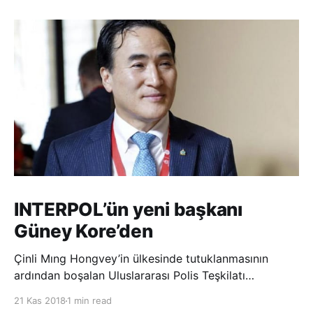
INTERPOL’ün yeni başkanı
Güney Kore’den
Çinli Mıng Hongvey’in ülkesinde tutuklanmasının
ardından boşalan Uluslararası Polis Teşkilatı
(INTERPOL) Başkanlığına Güney Koreli Kim Jong Yang
21 Kas 2018
1 min read
seçildi. INTERPOL Genel Kurulu’nun Dubai’deki