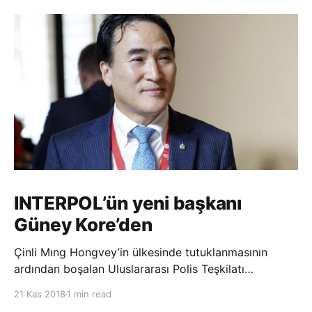
INTERPOL’ün yeni başkanı
Güney Kore’den
Çinli Mıng Hongvey’in ülkesinde tutuklanmasının
ardından boşalan Uluslararası Polis Teşkilatı
(INTERPOL) Başkanlığına Güney Koreli Kim Jong Yang
21 Kas 2018
1 min read
seçildi. INTERPOL Genel Kurulu’nun Dubai’deki