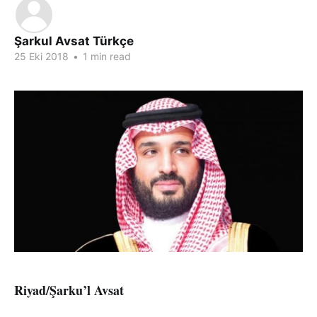
Şarkul Avsat Türkçe
25 Eki 2018
•
1 min read
Riyad/Şarku’l Avsat