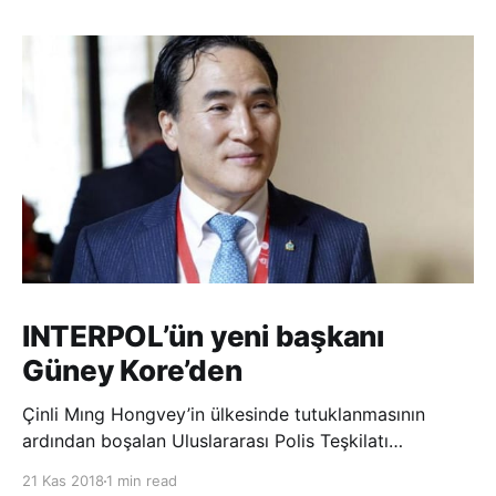
INTERPOL’ün yeni başkanı
Güney Kore’den
Çinli Mıng Hongvey’in ülkesinde tutuklanmasının
ardından boşalan Uluslararası Polis Teşkilatı
(INTERPOL) Başkanlığına Güney Koreli Kim Jong Yang
21 Kas 2018
1 min read
seçildi. INTERPOL Genel Kurulu’nun Dubai’deki