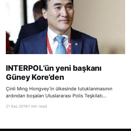
INTERPOL’ün yeni başkanı
Güney Kore’den
Çinli Mıng Hongvey’in ülkesinde tutuklanmasının
ardından boşalan Uluslararası Polis Teşkilatı
(INTERPOL) Başkanlığına Güney Koreli Kim Jong Yang
21 Kas 2018
1 min read
seçildi. INTERPOL Genel Kurulu’nun Dubai’deki
toplantısında yapılan seçimde, oyların 3’te 2’sini
kazanan Kim, teşkilatın yeni